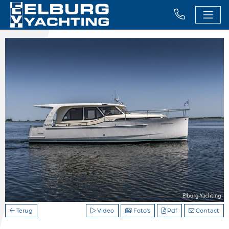
Terug
Video
Foto's
Pdf
Contact