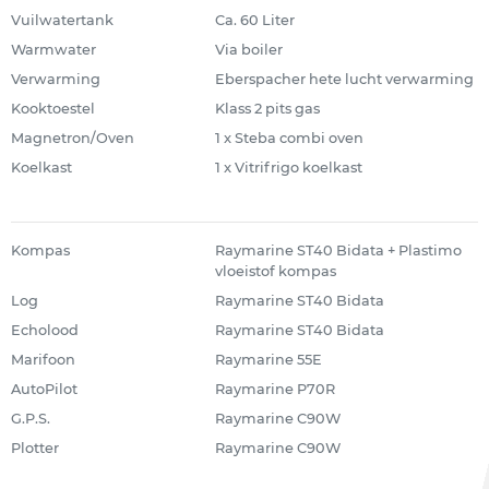
Vuilwatertank
Ca. 60 Liter
Warmwater
Via boiler
Verwarming
Eberspacher hete lucht verwarming
Kooktoestel
Klass 2 pits gas
Magnetron/Oven
1 x Steba combi oven
Koelkast
1 x Vitrifrigo koelkast
Kompas
Raymarine ST40 Bidata + Plastimo
vloeistof kompas
Log
Raymarine ST40 Bidata
Echolood
Raymarine ST40 Bidata
Marifoon
Raymarine 55E
AutoPilot
Raymarine P70R
G.P.S.
Raymarine C90W
Plotter
Raymarine C90W