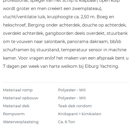
professional, spiegel van het schip is klapbaar( open kuip
wordt groter en men creëert een zwemplateau),
vlucht/ventilatie luik, kruiphoogte ca. 2,50 m. Boeg en
hekschroef, Berging onder achterdek, douche op achterdek,
overdekt achterdek, gangboorden deels overdekt, stuurbank
om te vouwen naar salonbank, panorama dakraam, bb/sb
schuiframen bij stuurstand, temperatuur sensor in machine
kamer. Voor vragen en/of het maken van een afspraak bent u
7 dagen per week van harte welkom bij Elburg Yachting.
Materiaal romp
Polyester - Wit
Materiaal opbouw
Polyester - Wit
Materiaal dek
Teak dek rondom
Rompvorm
Knikspant + kimkielen
Waterverplaatsing
Ca. 6 Ton