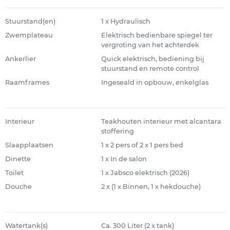
Stuurstand(en)
1 x Hydraulisch
Zwemplateau
Elektrisch bedienbare spiegel ter
vergroting van het achterdek
Ankerlier
Quick elektrisch, bediening bij
stuurstand en remote control
Raamframes
Ingeseald in opbouw, enkelglas
Interieur
Teakhouten interieur met alcantara
stoffering
Slaapplaatsen
1 x 2 pers of 2 x 1 pers bed
Dinette
1 x In de salon
Toilet
1 x Jabsco elektrisch (2026)
Douche
2 x (1 x Binnen, 1 x hekdouche)
Watertank(s)
Ca. 300 Liter (2 x tank)