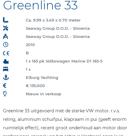
Greenline 33
Ca. 9.99 x 3.49 x 0.70 meter
Seaway Group D.O.O. - Slovenia
Seaway Group D.O.O. - Slovenia
2010
B
1 x 165 pk Volkswagen Marine D1 165-5
1 x
Elburg Yachting
€ 135.000
Nieuw in verkoop
Greenline 33 uitgevoerd met de sterke VW motor. r.v.s.
reling, aluminium schuifpui, klapraam in pui (geeft enorm
ruimtelijk effect), recent groot onderhoud aan motor door