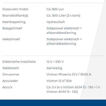
Draaiuren motor
Ca. 820 uur
Brandstoftank(s)
Ca. 500 Liter (2 x tank)
Keerkoppeling
Hydraulisch
Boegschroef
Sidepower elektrisch +
afstandsbediening
Hekschroef
Sidepower elektrisch +
afstandsbediening
Elektrische installatie
12 V + 230 V
Walstroom
Aanwezig
Omvormer
Victron Phoenix 12 V / 3000 A
Acculader
Victron 12 V/ 30A
Accu's
Ca. 5 x (4 x Victron AGM 12 - 130 + 1 x
Victron AGM 12 - 120)