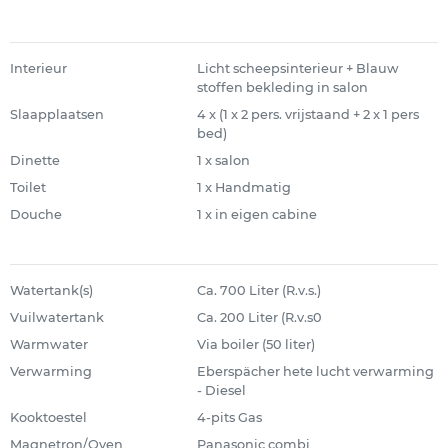
Interieur
Licht scheepsinterieur + Blauw
stoffen bekleding in salon
Slaapplaatsen
4 x (1 x 2 pers. vrijstaand + 2 x 1 pers
bed)
Dinette
1 x salon
Toilet
1 x Handmatig
Douche
1 x in eigen cabine
Watertank(s)
Ca. 700 Liter (R.v.s.)
Vuilwatertank
Ca. 200 Liter (R.v.s0
Warmwater
Via boiler (50 liter)
Verwarming
Eberspächer hete lucht verwarming
- Diesel
Kooktoestel
4-pits Gas
Magnetron/Oven
Panasonic combi