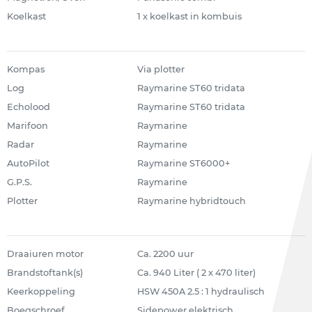
Koelkast
1 x koelkast in kombuis
Kompas
Via plotter
Log
Raymarine ST60 tridata
Echolood
Raymarine ST60 tridata
Marifoon
Raymarine
Radar
Raymarine
AutoPilot
Raymarine ST6000+
G.P.S.
Raymarine
Plotter
Raymarine hybridtouch
Draaiuren motor
Ca. 2200 uur
Brandstoftank(s)
Ca. 940 Liter ( 2 x 470 liter)
Keerkoppeling
HSW 450A 2.5 : 1 hydraulisch
Boegschroef
Sidepower elektrisch