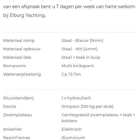
van een afspraak bent u 7 dagen per week van harte welkom
bij Elburg Yachting.
Materiaal romp
Staal - Blauw (5mm)
Materiaal opbouw
Staal - Wit (4mm)
Materiaal dek
Staal + teak in kuip
Rompvorm
Multi knikspant
Waterverplaatsing
Ca. 13 Ton
Stuurstand(en)
1 x hydraulisch
Davits
Simpson (150 kg per stuk)
Zwemplateau
Geïntegreerd zwemplateau + teak +
bolders
Ankerlier
Elektrisch
Raamframes
Aluminium