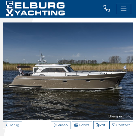
Terug
Video
Foto's
Pdf
Contact