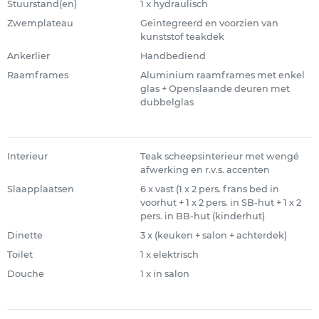
Stuurstand(en)
1 x hydraulisch
Zwemplateau
Geïntegreerd en voorzien van
kunststof teakdek
Ankerlier
Handbediend
Raamframes
Aluminium raamframes met enkel
glas + Openslaande deuren met
dubbelglas
Interieur
Teak scheepsinterieur met wengé
afwerking en r.v.s. accenten
Slaapplaatsen
6 x vast (1 x 2 pers. frans bed in
voorhut + 1 x 2 pers. in SB-hut + 1 x 2
pers. in BB-hut (kinderhut)
Dinette
3 x (keuken + salon + achterdek)
Toilet
1 x elektrisch
Douche
1 x in salon