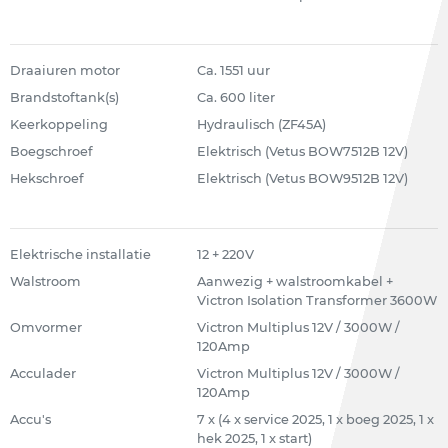
Draaiuren motor
Ca. 1551 uur
Brandstoftank(s)
Ca. 600 liter
Keerkoppeling
Hydraulisch (ZF45A)
Boegschroef
Elektrisch (Vetus BOW7512B 12V)
Hekschroef
Elektrisch (Vetus BOW9512B 12V)
Elektrische installatie
12 + 220V
Walstroom
Aanwezig + walstroomkabel +
Victron Isolation Transformer 3600W
Omvormer
Victron Multiplus 12V / 3000W /
120Amp
Acculader
Victron Multiplus 12V / 3000W /
120Amp
Accu's
7 x (4 x service 2025, 1 x boeg 2025, 1 x
hek 2025, 1 x start)