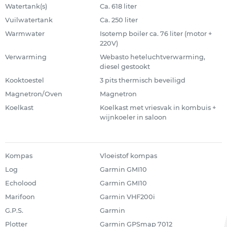
Watertank(s)
Ca. 618 liter
Vuilwatertank
Ca. 250 liter
Warmwater
Isotemp boiler ca. 76 liter (motor +
220V)
Verwarming
Webasto heteluchtverwarming,
diesel gestookt
Kooktoestel
3 pits thermisch beveiligd
Magnetron/Oven
Magnetron
Koelkast
Koelkast met vriesvak in kombuis +
wijnkoeler in saloon
Kompas
Vloeistof kompas
Log
Garmin GMI10
Echolood
Garmin GMI10
Marifoon
Garmin VHF200i
G.P.S.
Garmin
Plotter
Garmin GPSmap 7012