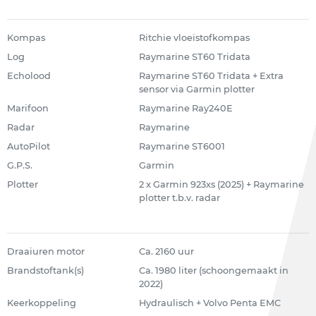
Kompas
Ritchie vloeistofkompas
Log
Raymarine ST60 Tridata
Echolood
Raymarine ST60 Tridata + Extra
sensor via Garmin plotter
Marifoon
Raymarine Ray240E
Radar
Raymarine
AutoPilot
Raymarine ST6001
G.P.S.
Garmin
Plotter
2 x Garmin 923xs (2025) + Raymarine
plotter t.b.v. radar
Draaiuren motor
Ca. 2160 uur
Brandstoftank(s)
Ca. 1980 liter (schoongemaakt in
2022)
Keerkoppeling
Hydraulisch + Volvo Penta EMC