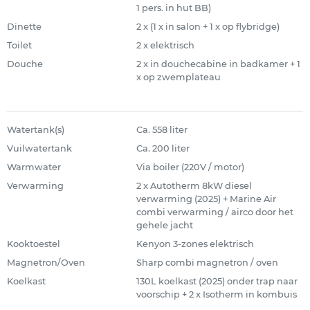
1 pers. in hut BB)
Dinette
2 x (1 x in salon + 1 x op flybridge)
Toilet
2 x elektrisch
Douche
2 x in douchecabine in badkamer + 1
x op zwemplateau
Watertank(s)
Ca. 558 liter
Vuilwatertank
Ca. 200 liter
Warmwater
Via boiler (220V / motor)
Verwarming
2 x Autotherm 8kW diesel
verwarming (2025) + Marine Air
combi verwarming / airco door het
gehele jacht
Kooktoestel
Kenyon 3-zones elektrisch
Magnetron/Oven
Sharp combi magnetron / oven
Koelkast
130L koelkast (2025) onder trap naar
voorschip + 2 x Isotherm in kombuis