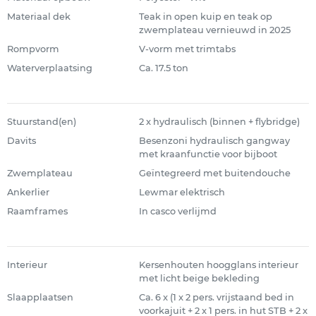
Materiaal dek
Teak in open kuip en teak op
zwemplateau vernieuwd in 2025
Rompvorm
V-vorm met trimtabs
Waterverplaatsing
Ca. 17.5 ton
Stuurstand(en)
2 x hydraulisch (binnen + flybridge)
Davits
Besenzoni hydraulisch gangway
met kraanfunctie voor bijboot
Zwemplateau
Geïntegreerd met buitendouche
Ankerlier
Lewmar elektrisch
Raamframes
In casco verlijmd
Interieur
Kersenhouten hoogglans interieur
met licht beige bekleding
Slaapplaatsen
Ca. 6 x (1 x 2 pers. vrijstaand bed in
voorkajuit + 2 x 1 pers. in hut STB + 2 x