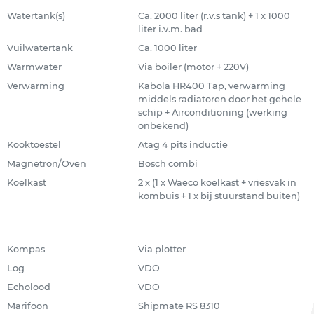
Watertank(s)
Ca. 2000 liter (r.v.s tank) + 1 x 1000
liter i.v.m. bad
Vuilwatertank
Ca. 1000 liter
Warmwater
Via boiler (motor + 220V)
Verwarming
Kabola HR400 Tap, verwarming
middels radiatoren door het gehele
schip + Airconditioning (werking
onbekend)
Kooktoestel
Atag 4 pits inductie
Magnetron/Oven
Bosch combi
Koelkast
2 x (1 x Waeco koelkast + vriesvak in
kombuis + 1 x bij stuurstand buiten)
Kompas
Via plotter
Log
VDO
Echolood
VDO
Marifoon
Shipmate RS 8310