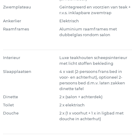
Zwemplateau
Geïntegreerd en voorzien van teak +
r.v.s. inklapbare zwemtrap
Ankerlier
Elektrisch
Raamframes
Aluminium raamframes met
dubbelglas rondom salon
Interieur
Luxe teakhouten scheepsinterieur
met licht stoffen bekleding
Slaapplaatsen
4 x vast (2-persoons frans bed in
voor- en achterhut), optioneel 2-
persoons bed d.m.v. laten zakken
dinette tafel
Dinette
2 x (salon + achterdek)
Toilet
2 x elektrisch
Douche
2 x (1 x voorhut + 1 x in ligbad met
douche in achterhut)