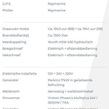
G.P.S.
Raymarine
Plotter
Raymarine
Draaiuren motor
Ca. 1943 uur (BB) + ca. 1941 uur (SB)
Brandstoftank(s)
Ca. 1500 liter
Keerkoppeling
Wurth HSW 450 hydraulisch
Boegschroef
Elektrisch + afstandsbediening
Hekschroef
Elektrisch + afstandsbediening
Elektrische installatie
12V + 24V + 220V
Generator
Perkins 17kW in geïsoleerde
behuizing
Walstroom
Aanwezig + walstroomkabel
Omvormer
Victron Phoenix Multiplus 24V /
3000W / 70A