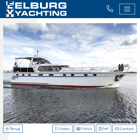
Terug
Video
Foto's
Pdf
Contact