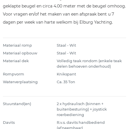
geklapte beugel en circa 4.00 meter met de beugel omhoog.
Voor vragen en/of het maken van een afspraak bent u 7
dagen per week van harte welkom bij Elburg Yachting.
Materiaal romp
Staal - Wit
Materiaal opbouw
Staal - Wit
Materiaal dek
Volledig teak rondom (enkele teak
delen behoeven onderhoud)
Rompvorm
Knikspant
Waterverplaatsing
Ca. 35 Ton
Stuurstand(en)
2 x hydraulisch (binnen +
buitenbesturing) + joystick
roerbediening
Davits
R.v.s. davits handbediend
(afneembaar)