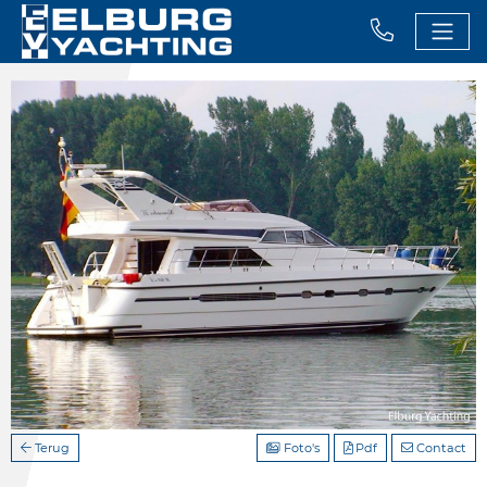
Terug
Foto's
Pdf
Contact