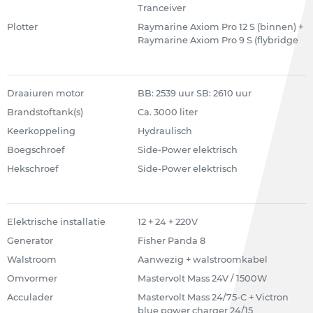
Tranceiver
Plotter
Raymarine Axiom Pro 12 S (binnen) +
Raymarine Axiom Pro 9 S (flybridge
Draaiuren motor
BB: 2539 uur SB: 2610 uur
Brandstoftank(s)
Ca. 3000 liter
Keerkoppeling
Hydraulisch
Boegschroef
Side-Power elektrisch
Hekschroef
Side-Power elektrisch
Elektrische installatie
12 + 24 + 220V
Generator
Fisher Panda 8
Walstroom
Aanwezig + walstroomkabel
Omvormer
Mastervolt Mass 24V / 1500W
Acculader
Mastervolt Mass 24/75-C + Victron
blue power charger 24/15