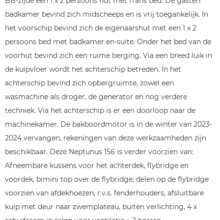
BB-zijde een 1 x 2 persoons hut met frans bed. De gasten
badkamer bevind zich midscheeps en is vrij toegankelijk. In
het voorschip bevind zich de eigenaarshut met een 1 x 2
persoons bed met badkamer en-suite. Onder het bed van de
voorhut bevind zich een ruime berging. Via een breed luik in
de kuipvloer wordt het achterschip betreden. In het
achterschip bevind zich opbergruimte, zowel een
wasmachine als droger, de generator en nog verdere
techniek. Via het achterschip is er een doorloop naar de
machinekamer. De bakboordmotor is in de winter van 2023-
2024 vervangen, rekeningen van deze werkzaamheden zijn
beschikbaar. Deze Neptunus 156 is verder voorzien van:
Afneembare kussens voor het achterdek, flybridge en
voordek, bimini top over de flybridge, delen op de flybridge
voorzien van afdekhoezen, r.v.s. fenderhouders, afsluitbare
kuip met deur naar zwemplateau, buiten verlichting, 4 x