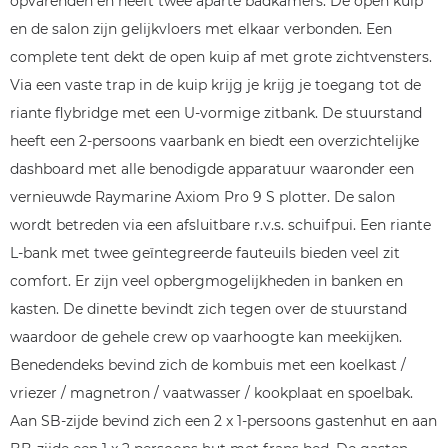
opvarenden en heeft twee aparte badkamers. De open kuip
en de salon zijn gelijkvloers met elkaar verbonden. Een
complete tent dekt de open kuip af met grote zichtvensters.
Via een vaste trap in de kuip krijg je krijg je toegang tot de
riante flybridge met een U-vormige zitbank. De stuurstand
heeft een 2-persoons vaarbank en biedt een overzichtelijke
dashboard met alle benodigde apparatuur waaronder een
vernieuwde Raymarine Axiom Pro 9 S plotter. De salon
wordt betreden via een afsluitbare r.v.s. schuifpui. Een riante
L-bank met twee geïntegreerde fauteuils bieden veel zit
comfort. Er zijn veel opbergmogelijkheden in banken en
kasten. De dinette bevindt zich tegen over de stuurstand
waardoor de gehele crew op vaarhoogte kan meekijken.
Benedendeks bevind zich de kombuis met een koelkast /
vriezer / magnetron / vaatwasser / kookplaat en spoelbak.
Aan SB-zijde bevind zich een 2 x 1-persoons gastenhut en aan