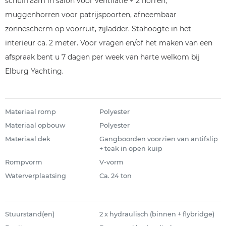
schuifraam in salon voor ventilatie + 2 horren,
muggenhorren voor patrijspoorten, afneembaar
zonnescherm op voorruit, zijladder. Stahoogte in het
interieur ca. 2 meter. Voor vragen en/of het maken van een
afspraak bent u 7 dagen per week van harte welkom bij
Elburg Yachting.
Materiaal romp
Polyester
Materiaal opbouw
Polyester
Materiaal dek
Gangboorden voorzien van antifslip
+ teak in open kuip
Rompvorm
V-vorm
Waterverplaatsing
Ca. 24 ton
Stuurstand(en)
2 x hydraulisch (binnen + flybridge)