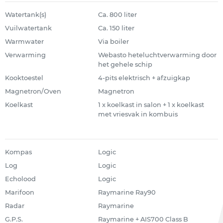
Watertank(s)
Ca. 800 liter
Vuilwatertank
Ca. 150 liter
Warmwater
Via boiler
Verwarming
Webasto heteluchtverwarming door
het gehele schip
Kooktoestel
4-pits elektrisch + afzuigkap
Magnetron/Oven
Magnetron
Koelkast
1 x koelkast in salon + 1 x koelkast
met vriesvak in kombuis
Kompas
Logic
Log
Logic
Echolood
Logic
Marifoon
Raymarine Ray90
Radar
Raymarine
G.P.S.
Raymarine + AIS700 Class B