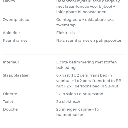
Davits
Besenzoni hydraulische gangway
met kraanfunctie voor bijboot +
inklapbare bijbootsteunen
Zwemplateau
Geintegreerd + inklapbare r.v.s.
zwemtrap
Ankerlier
Elektrisch
Raamframes
R.v.s. raamframes en patrijspoorten
Interieur
Lichte betimmering met stoffen
bekleding
Slaapplaatsen
6 x vast (1 x 2 pers. frans bed in
voorhut + 1 x 2 pers. frans bed in BB-
hut + 2 x 1 persoons bed in SB-hut)
Dinette
1 x in salon t.o. stuurstand
Toilet
2 x elektrisch
Douche
2 x in eigen cabine + 1 x
buitendouche