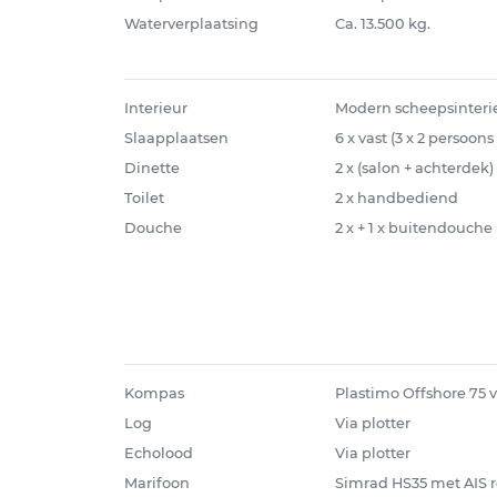
Waterverplaatsing
Ca. 13.500 kg.
Interieur
Modern scheepsinteri
Slaapplaatsen
6 x vast (3 x 2 persoon
Dinette
2 x (salon + achterdek)
Toilet
2 x handbediend
Douche
2 x + 1 x buitendouche
Kompas
Plastimo Offshore 75 
Log
Via plotter
Echolood
Via plotter
Marifoon
Simrad HS35 met AIS r