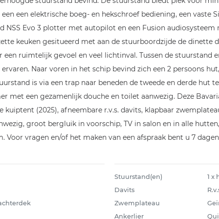
 verhoogde stuurstand bevind. De stuurstand biedt plek voor min
 een een elektrische boeg- en hekschroef bediening, een vaste
d NSS Evo 3 plotter met autopilot en een Fusion audiosysteem 
ette keuken gesitueerd met aan de stuurboordzijde de dinette di
 een ruimtelijk gevoel en veel lichtinval. Tussen de stuurstand
 ervaren. Naar voren in het schip bevind zich een 2 persoons hut
urstand is via een trap naar beneden de tweede en derde hut te 
r met een gezamenlijk douche en toilet aanwezig. Deze Bavaria
uiptent (2025), afneembare r.v.s. davits, klapbaar zwemplateau i
zig, groot bergluik in voorschip, TV in salon en in alle hutten
. Voor vragen en/of het maken van een afspraak bent u 7 dagen
Stuurstand(en)
1 x
Davits
R.v
 achterdek
Zwemplateau
Geï
Ankerlier
Qui