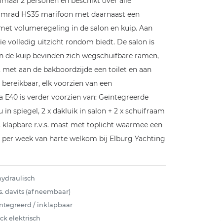
imaal 2 personen en beschikt over alle
 Simrad HS35 marifoon met daarnaast een
met volumeregeling in de salon en kuip. Aan
e volledig uitzicht rondom biedt. De salon is
 en de kuip bevinden zich wegschuifbare ramen,
, met aan de bakboordzijde een toilet en aan
bereikbaar, elk voorzien van een
 E40 is verder voorzien van: Geïntegreerde
n spiegel, 2 x dakluik in salon + 2 x schuifraam
, klapbare r.v.s. mast met toplicht waarmee een
 per week van harte welkom bij Elburg Yachting
 hydraulisch
.s. davits (afneembaar)
ntegreerd / inklapbaar
ck elektrisch