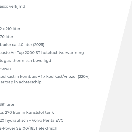
casco verlijmd
2 x 210 liter
70 liter
boiler ca. 40 liter (2025)
asto Air Top 2000 ST heteluchtverwarming
its gas, thermisch beveiligd
 oven
 koelkast in kombuis + 1 x koelkast/vriezer (220V)
er trap in achterschip
 391 uren
ca. 270 liter in kunststof tank
20 hydraulisch + Volvo Penta EVC
e-Power SE100/185T elektrisch