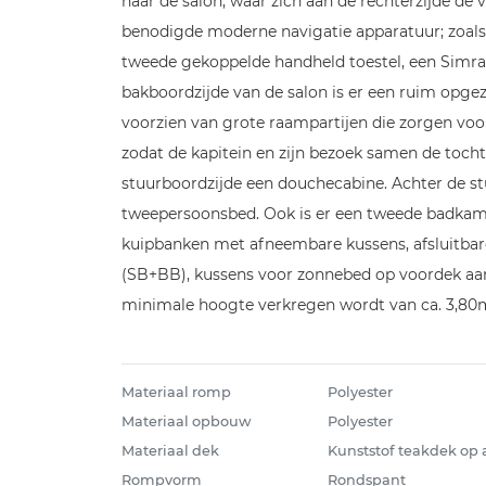
naar de salon, waar zich aan de rechterzijde de
benodigde moderne navigatie apparatuur; zoals
tweede gekoppelde handheld toestel, een Simra
bakboordzijde van de salon is er een ruim opgez
voorzien van grote raampartijen die zorgen voor
zodat de kapitein en zijn bezoek samen de tocht
stuurboordzijde een douchecabine. Achter de stu
tweepersoonsbed. Ook is er een tweede badkame
kuipbanken met afneembare kussens, afsluitbare k
(SB+BB), kussens voor zonnebed op voordek aanwe
minimale hoogte verkregen wordt van ca. 3,80m
Materiaal romp
Polyester
Materiaal opbouw
Polyester
Materiaal dek
Kunststof teakdek op
Rompvorm
Rondspant