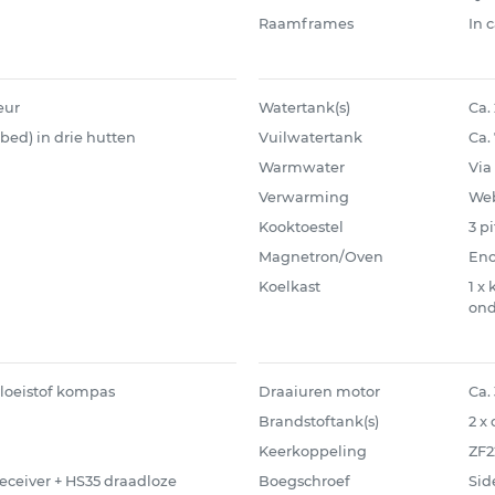
Raamframes
In 
eur
Watertank(s)
Ca. 
s bed) in drie hutten
Vuilwatertank
Ca. 
Warmwater
Via 
Verwarming
Web
Kooktoestel
3 p
Magnetron/Oven
Eno
Koelkast
1 x
ond
vloeistof kompas
Draaiuren motor
Ca.
Brandstoftank(s)
2 x 
Keerkoppeling
ZF2
eceiver + HS35 draadloze
Boegschroef
Sid