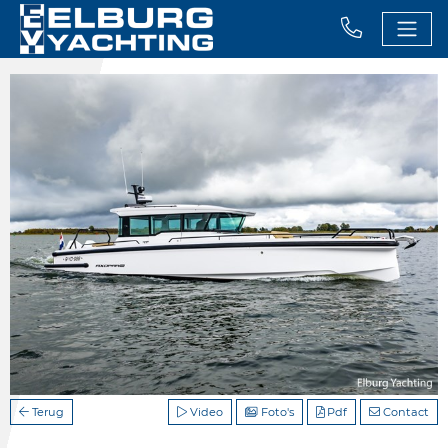
Terug
Video
Foto's
Pdf
Contact