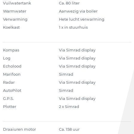
Vuilwatertank
Ca. 80 liter
Warmwater
Aanwezig via boiler
Verwarming
Hete lucht verwarming
Koelkast
1 x in stuurhuis
Kompas
Via Simrad display
Log
Via Simrad display
Echolood
Via Simrad display
Marifoon
Simrad
Radar
Via Simrad display
AutoPilot
Simrad
G.P.S.
Via Simrad display
Plotter
2 x Simrad
Draaiuren motor
Ca. 158 uur