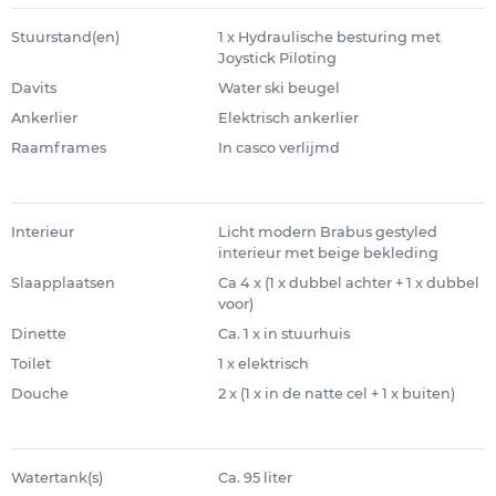
Stuurstand(en)
1 x Hydraulische besturing met
Joystick Piloting
Davits
Water ski beugel
Ankerlier
Elektrisch ankerlier
Raamframes
In casco verlijmd
Interieur
Licht modern Brabus gestyled
interieur met beige bekleding
Slaapplaatsen
Ca 4 x (1 x dubbel achter + 1 x dubbel
voor)
Dinette
Ca. 1 x in stuurhuis
Toilet
1 x elektrisch
Douche
2 x (1 x in de natte cel + 1 x buiten)
Watertank(s)
Ca. 95 liter