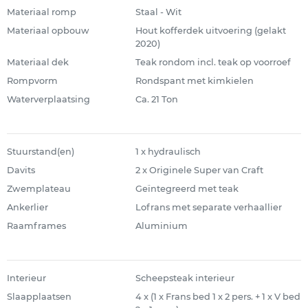
Materiaal romp
Staal - Wit
Materiaal opbouw
Hout kofferdek uitvoering (gelakt
2020)
Materiaal dek
Teak rondom incl. teak op voorroef
Rompvorm
Rondspant met kimkielen
Waterverplaatsing
Ca. 21 Ton
Stuurstand(en)
1 x hydraulisch
Davits
2 x Originele Super van Craft
Zwemplateau
Geïntegreerd met teak
Ankerlier
Lofrans met separate verhaallier
Raamframes
Aluminium
Interieur
Scheepsteak interieur
Slaapplaatsen
4 x (1 x Frans bed 1 x 2 pers. + 1 x V bed