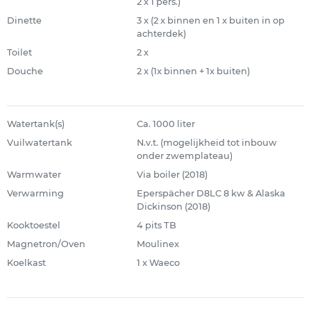
2 x 1 pers.)
Dinette
3 x (2 x binnen en 1 x buiten in op
achterdek)
Toilet
2 x
Douche
2 x (1x binnen + 1x buiten)
Watertank(s)
Ca. 1000 liter
Vuilwatertank
N.v.t. (mogelijkheid tot inbouw
onder zwemplateau)
Warmwater
Via boiler (2018)
Verwarming
Eperspächer D8LC 8 kw & Alaska
Dickinson (2018)
Kooktoestel
4 pits TB
Magnetron/Oven
Moulinex
Koelkast
1 x Waeco