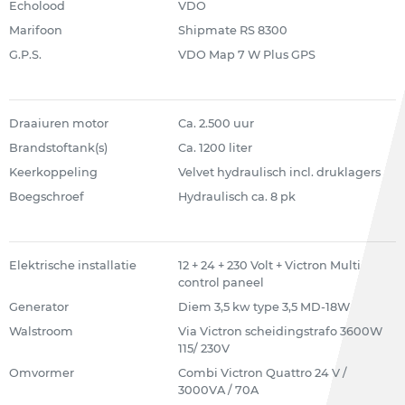
Echolood
VDO
Marifoon
Shipmate RS 8300
G.P.S.
VDO Map 7 W Plus GPS
Draaiuren motor
Ca. 2.500 uur
Brandstoftank(s)
Ca. 1200 liter
Keerkoppeling
Velvet hydraulisch incl. druklagers
Boegschroef
Hydraulisch ca. 8 pk
Elektrische installatie
12 + 24 + 230 Volt + Victron Multi
control paneel
Generator
Diem 3,5 kw type 3,5 MD-18W
Walstroom
Via Victron scheidingstrafo 3600W
115/ 230V
Omvormer
Combi Victron Quattro 24 V /
3000VA / 70A