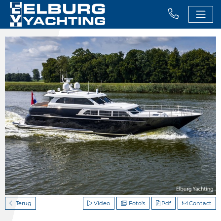
Terug
Video
Foto's
Pdf
Contact