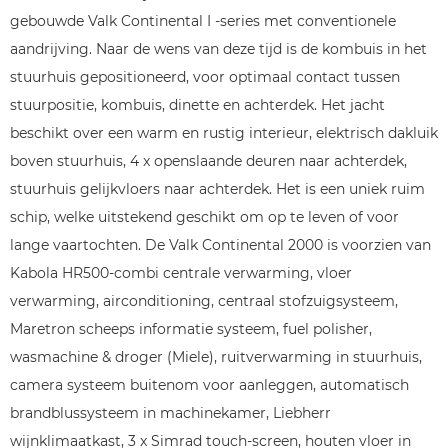
gebouwde Valk Continental I -series met conventionele
aandrijving. Naar de wens van deze tijd is de kombuis in het
stuurhuis gepositioneerd, voor optimaal contact tussen
stuurpositie, kombuis, dinette en achterdek. Het jacht
beschikt over een warm en rustig interieur, elektrisch dakluik
boven stuurhuis, 4 x openslaande deuren naar achterdek,
stuurhuis gelijkvloers naar achterdek. Het is een uniek ruim
schip, welke uitstekend geschikt om op te leven of voor
lange vaartochten. De Valk Continental 2000 is voorzien van
Kabola HR500-combi centrale verwarming, vloer
verwarming, airconditioning, centraal stofzuigsysteem,
Maretron scheeps informatie systeem, fuel polisher,
wasmachine & droger (Miele), ruitverwarming in stuurhuis,
camera systeem buitenom voor aanleggen, automatisch
brandblussysteem in machinekamer, Liebherr
wijnklimaatkast, 3 x Simrad touch-screen, houten vloer in