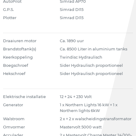
AutoPilot
Simrad AP70
G.P.S.
Simrad DI15
Plotter
Simrad DI15
Draaiuren motor
Ca. 1890 uur
Brandstoftank(s)
Ca. 8500 Liter in aluminium tanks
Keerkoppeling
Twindisc Hydraulisch
Boegschroef
Sider Hydraulisch proportioneel
Hekschroef
Sider Hydraulisch proportioneel
Elektrische installatie
12 + 24 + 230 Volt
Generator
1 x Northern Lights 16 kW + 1 x
Northern lights 6kW
Walstroom
2 x + 2 x walscheidingstransformator
Omvormer
Mastervolt 5000 watt
Acculader
2 x Mastervolt Charge Master 24/100-