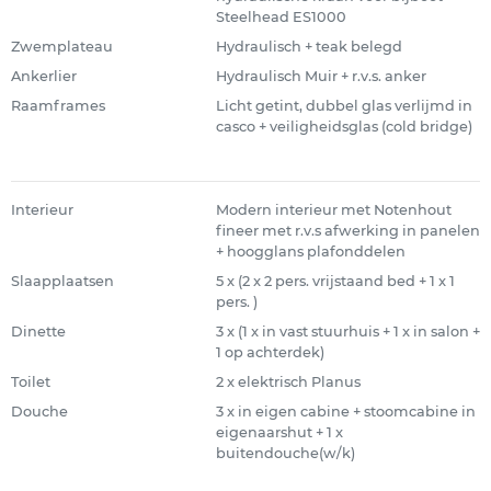
Steelhead ES1000
Zwemplateau
Hydraulisch + teak belegd
Ankerlier
Hydraulisch Muir + r.v.s. anker
Raamframes
Licht getint, dubbel glas verlijmd in
casco + veiligheidsglas (cold bridge)
Interieur
Modern interieur met Notenhout
fineer met r.v.s afwerking in panelen
+ hoogglans plafonddelen
Slaapplaatsen
5 x (2 x 2 pers. vrijstaand bed + 1 x 1
pers. )
Dinette
3 x (1 x in vast stuurhuis + 1 x in salon +
1 op achterdek)
Toilet
2 x elektrisch Planus
Douche
3 x in eigen cabine + stoomcabine in
eigenaarshut + 1 x
buitendouche(w/k)