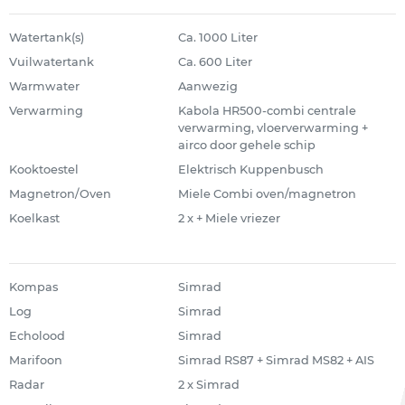
Watertank(s)
Ca. 1000 Liter
Vuilwatertank
Ca. 600 Liter
Warmwater
Aanwezig
Verwarming
Kabola HR500-combi centrale
verwarming, vloerverwarming +
airco door gehele schip
Kooktoestel
Elektrisch Kuppenbusch
Magnetron/Oven
Miele Combi oven/magnetron
Koelkast
2 x + Miele vriezer
Kompas
Simrad
Log
Simrad
Echolood
Simrad
Marifoon
Simrad RS87 + Simrad MS82 + AIS
Radar
2 x Simrad