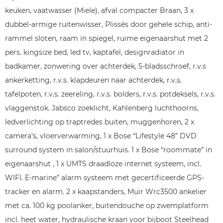
keuken, vaatwasser (Miele), afval compacter Braan, 3 x
dubbel-armige ruitenwisser, Plissés door gehele schip, anti-
rammel sloten, raam in spiegel, ruime eigenaarshut met 2
pers. kingsize bed, led tv, kaptafel, designradiator in
badkamer, zonwering over achterdek, 5-bladsschroef, r.v.s
ankerketting, r.v.s. klapdeuren naar achterdek, r.v.s.
tafelpoten, r.v.s. zeereling, r.v.s. bolders, r.v.s. potdeksels, r.v.s.
vlaggenstok. Jabsco zoeklicht, Kahlenberg luchthoorns,
ledverlichting op traptredes buiten, muggenhoren, 2 x
camera’s, vloerverwarming, 1 x Bose “Lifestyle 48” DVD
surround system in salon/stuurhuis. 1 x Bose “roommate” in
eigenaarshut , 1 x UMTS draadloze internet systeem, incl.
WIFI. E-marine” alarm systeem met gecertificeerde GPS-
tracker en alarm. 2 x kaapstanders, Muir Wrc3500 ankelier
met ca. 100 kg poolanker, buitendouche op zwemplatform
incl. heet water, hydraulische kraan voor bijboot Steelhead