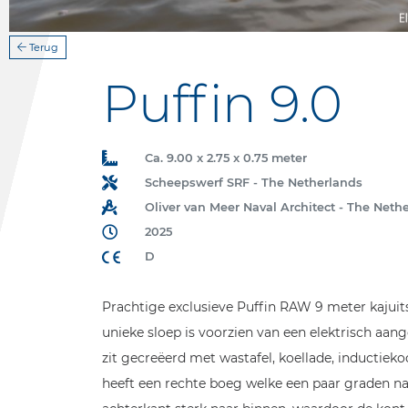
Terug
Puffin 9.0
Ca. 9.00 x 2.75 x 0.75 meter
Scheepswerf SRF - The Netherlands
Oliver van Meer Naval Architect - The Neth
2025
D
Prachtige exclusieve Puffin RAW 9 meter kajui
unieke sloep is voorzien van een elektrisch aan
zit gecreëerd met wastafel, koellade, inductieko
heeft een rechte boeg welke een paar graden n