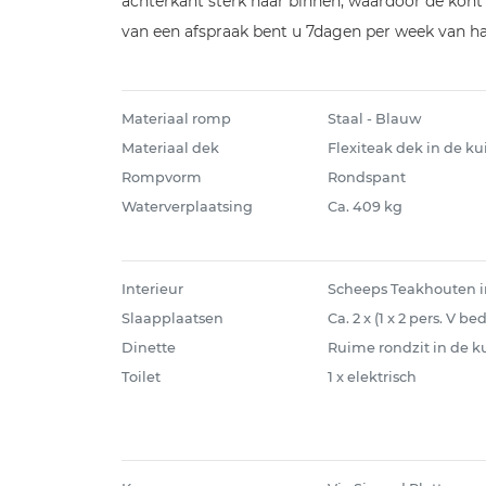
achterkant sterk naar binnen, waardoor de kont va
van een afspraak bent u 7dagen per week van ha
Materiaal romp
Staal - Blauw
Materiaal dek
Flexiteak dek in de k
Rompvorm
Rondspant
Waterverplaatsing
Ca. 409 kg
Interieur
Scheeps Teakhouten i
Slaapplaatsen
Ca. 2 x (1 x 2 pers. V be
Dinette
Ruime rondzit in de k
Toilet
1 x elektrisch