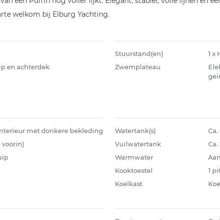
n een Puffin nog voller lijkt. Elegant, stabiel, volle lijnen en 
rte welkom bij Elburg Yachting.
Stuurstand(en)
1 x
uip en achterdek
Zwemplateau
Ele
geï
nterieur met donkere bekleding
Watertank(s)
Ca. 
d voorin)
Vuilwatertank
Ca. 
uip
Warmwater
Aan
Kooktoestel
1 p
Koelkast
Koe