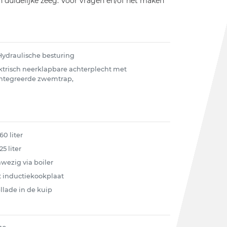
een duidelijke zeeg. Voor vragen en/of het maken
 Hydraulische besturing
ktrisch neerklapbare achterplecht met
ntegreerde zwemtrap,
60 liter
25 liter
wezig via boiler
it inductiekookplaat
llade in de kuip