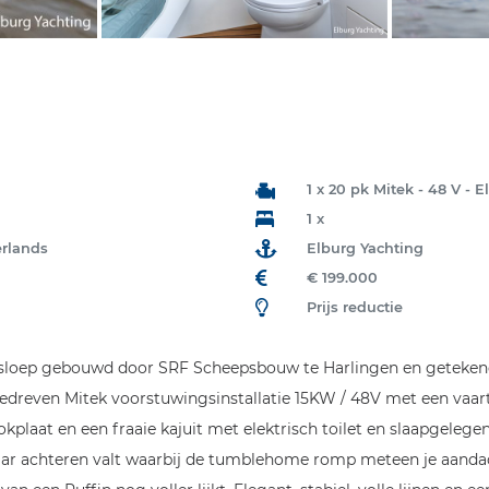
1 x 20 pk Mitek - 48 V - E
1 x
erlands
Elburg Yachting
€ 199.000
Prijs reductie
tsloep gebouwd door SRF Scheepsbouw te Harlingen en getekend 
gedreven Mitek voorstuwingsinstallatie 15KW / 48V met een vaar
okplaat en een fraaie kajuit met elektrisch toilet en slaapgeleg
aar achteren valt waarbij de tumblehome romp meteen je aanda