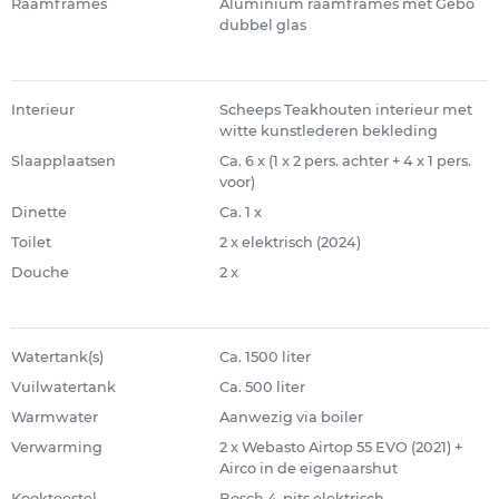
Raamframes
Aluminium raamframes met Gebo
dubbel glas
Interieur
Scheeps Teakhouten interieur met
witte kunstlederen bekleding
Slaapplaatsen
Ca. 6 x (1 x 2 pers. achter + 4 x 1 pers.
voor)
Dinette
Ca. 1 x
Toilet
2 x elektrisch (2024)
Douche
2 x
Watertank(s)
Ca. 1500 liter
Vuilwatertank
Ca. 500 liter
Warmwater
Aanwezig via boiler
Verwarming
2 x Webasto Airtop 55 EVO (2021) +
Airco in de eigenaarshut
Kooktoestel
Bosch 4-pits elektrisch