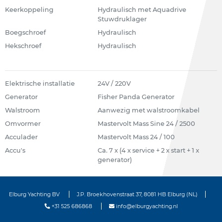
Keerkoppeling
Hydraulisch met Aquadrive
Stuwdruklager
Boegschroef
Hydraulisch
Hekschroef
Hydraulisch
Elektrische installatie
24V / 220V
Generator
Fisher Panda Generator
Walstroom
Aanwezig met walstroomkabel
Omvormer
Mastervolt Mass Sine 24 / 2500
Acculader
Mastervolt Mass 24 / 100
Accu's
Ca. 7 x (4 x service + 2 x start + 1 x
generator)
Elburg Yachting BV
J.P. Broekhovenstraat 37, 8081 HB Elburg (NL)
+31 525 686868
info@elburgyachting.nl