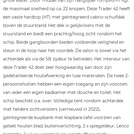
grote water. Door middel van zijn halfglijder rompvorm ligt
de maximaal snelheid op ca. 22 knopen. Deze Trader 42 heeft
een vaste hardtop (HT) met geïntegreerd cabrio schuifdak
boven de stuurstand. Het dek is gelijkvloers met de
stuurstand en biedt een prachtig/hoog zicht rondom het
schip. Beide gangboorden bieden voldoende veiligheid en
steun in de loop naar het voordek. De salon is zowel via het
achterdek als via de SB zijdeur te betreden. Het interieur van
deze Trader 42 doet zeer hoogwaardig aan door zijn
gedetailleerde houtafwerking en luxe materialen. De twee 2-
persoonshutten hebben een eigen toegang en zijn voorzien
van ieder een eigen badkamer met douche en toilet. Het
schip beschikt o.a. over: Volledige tent rondom achterdek
met heldere zichtvensters (vernieuwd in 2022),
geïntegreerde kuipbank met klapbare tafel voorzien van
gelakt houten blad, buitenverlichting, 2 x spiegeldeur, Lenco