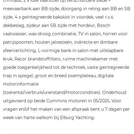
trimtabs, 2 x luxe vaarstoel op verschuifbare slede +
meevaarbank aan BB-zijde, doorgang in reling aan BB en SB
zijde, 4 x geïntegreerde bakskist in voordek, veel r.v.s.
dekbeslag, zijdeur aan SB zijde met hordeur, Bosch
vaatwasser, was-droog combinatie, TV in salon, horren voor
patrijspoorten, houten jaloezieën, indirecte en dimbare
sfeerverlichting, L-vormige bank in salon met uitklapbare
kruk, Racor brandstoffilters, ruime machinekamer met
goede toegankelijkheid tot de techniek, vaste geïntegreerde
trap in spiegel, groot en breed zwemplateau, digitale
motorinformatie
(toerental/verbruik/urenstand/motorcondities). Onderhoud
uitgevoerd op beide Cummins motoren in 05/2025. Voor
vragen en/of het maken van een afspraak bent u 7 dagen per
week van harte welkom bij Elburg Yachting.