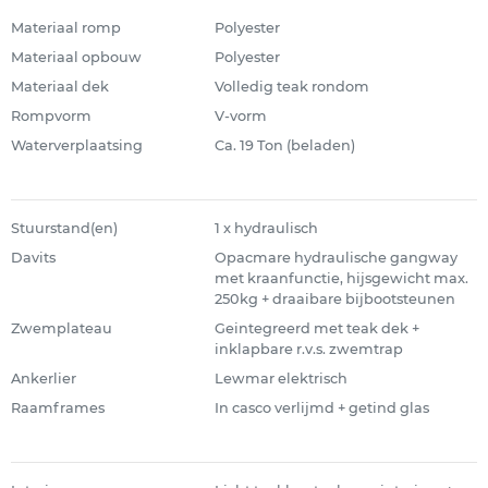
Materiaal romp
Polyester
Materiaal opbouw
Polyester
Materiaal dek
Volledig teak rondom
Rompvorm
V-vorm
Waterverplaatsing
Ca. 19 Ton (beladen)
Stuurstand(en)
1 x hydraulisch
Davits
Opacmare hydraulische gangway
met kraanfunctie, hijsgewicht max.
250kg + draaibare bijbootsteunen
Zwemplateau
Geintegreerd met teak dek +
inklapbare r.v.s. zwemtrap
Ankerlier
Lewmar elektrisch
Raamframes
In casco verlijmd + getind glas