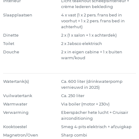
Interieur
Licht teakhout scheepsinterieur +
crème lederen bekleding
Slaapplaatsen
4 x vast (1 x 2 pers. frans bed in
voorhut + 1 x 2 pers. frans bed in
achterhut)
Dinette
2 x (1 x salon + 1 x achterdek)
Toilet
2 x Jabsco elektrisch
Douche
2 x in eigen cabine + 1 x buiten
warm/koud
Watertank(s)
Ca. 600 liter (drinkwaterpomp
vernieuwd in 2025)
Vuilwatertank
Ca. 250 liter
Warmwater
Via boiler (motor + 230v)
Verwarming
Eberspächer hete lucht + Cruisair
airconditioning
Kooktoestel
Smeg 4-pits elektrisch + afzuigkap
Magnetron/Oven
Sharp combi