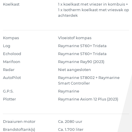
Koelkast
1 x koelkast met vriezer in kombuis +
1 x Isotherm koelkast met vriesvak op
achterdek
Kompas
Vloeistof kompas
Log
Raymarine ST60+ Tridata
Echolood
Raymarine ST60+ Tridata
Marifoon
Raymarine Ray90 (2023)
Radar
Niet aangesloten
AutoPilot
Raymarine ST8002 + Raymarine
Smart Controller
G.P.S.
Raymarine
Plotter
Raymarine Axiom 12 Plus (2023)
Draaiuren motor
Ca. 2080 uur
Brandstoftank(s)
Ca. 1.700 liter