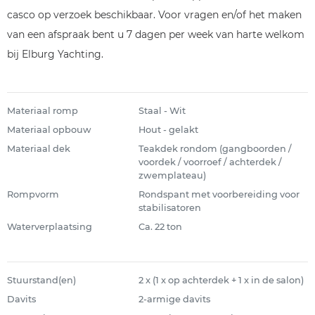
casco op verzoek beschikbaar. Voor vragen en/of het maken
van een afspraak bent u 7 dagen per week van harte welkom
bij Elburg Yachting.
Materiaal romp
Staal - Wit
Materiaal opbouw
Hout - gelakt
Materiaal dek
Teakdek rondom (gangboorden /
voordek / voorroef / achterdek /
zwemplateau)
Rompvorm
Rondspant met voorbereiding voor
stabilisatoren
Waterverplaatsing
Ca. 22 ton
Stuurstand(en)
2 x (1 x op achterdek + 1 x in de salon)
Davits
2-armige davits