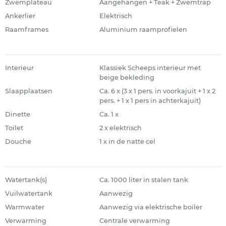
Zwemplateau
Aangehangen + Teak + Zwemtrap
Ankerlier
Elektrisch
Raamframes
Aluminium raamprofielen
Interieur
Klassiek Scheeps interieur met
beige bekleding
Slaapplaatsen
Ca. 6 x (3 x 1 pers. in voorkajuit + 1 x 2
pers. + 1 x 1 pers in achterkajuit)
Dinette
Ca. 1 x
Toilet
2 x elektrisch
Douche
1 x in de natte cel
Watertank(s)
Ca. 1000 liter in stalen tank
Vuilwatertank
Aanwezig
Warmwater
Aanwezig via elektrische boiler
Verwarming
Centrale verwarming