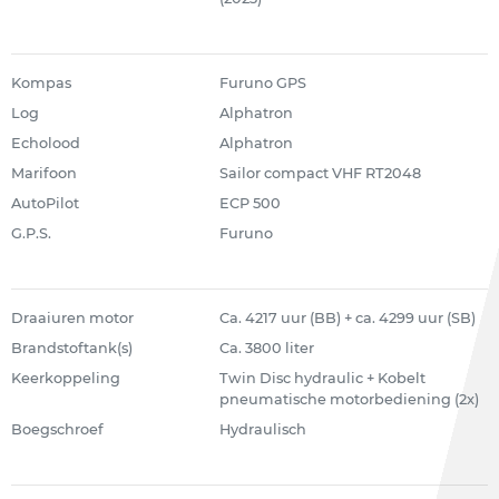
Kompas
Furuno GPS
Log
Alphatron
Echolood
Alphatron
Marifoon
Sailor compact VHF RT2048
AutoPilot
ECP 500
G.P.S.
Furuno
Draaiuren motor
Ca. 4217 uur (BB) + ca. 4299 uur (SB)
Brandstoftank(s)
Ca. 3800 liter
Keerkoppeling
Twin Disc hydraulic + Kobelt
pneumatische motorbediening (2x)
Boegschroef
Hydraulisch