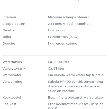
Interieur
Mahonie scheepsinterieur
Slaapplaatsen
2 x 1 pers. V-bed in voorhut
Dinette
1 x in salon
Toilet
1 x elektrisch (2024)
Douche
1 x in eigen cabine
Watertank(s)
Ca. 1.000 liter
Vuilwatertank
Ca. 63 liter
Warmwater
Via Kabola warm water tap functie
Verwarming
Kabola HR400 combi, verwarming
d.m.v. radiatoren en kickspace in
salon en voorhut
Kooktoestel
Bosch 4 pits elektrisch + afzuigkap
Koelkast
Etna koelkast met vriesvak in salon
(2023)