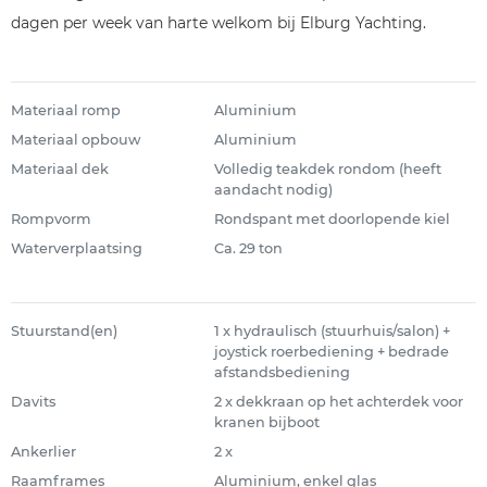
dagen per week van harte welkom bij Elburg Yachting.
Materiaal romp
Aluminium
Materiaal opbouw
Aluminium
Materiaal dek
Volledig teakdek rondom (heeft
aandacht nodig)
Rompvorm
Rondspant met doorlopende kiel
Waterverplaatsing
Ca. 29 ton
Stuurstand(en)
1 x hydraulisch (stuurhuis/salon) +
joystick roerbediening + bedrade
afstandsbediening
Davits
2 x dekkraan op het achterdek voor
kranen bijboot
Ankerlier
2 x
Raamframes
Aluminium, enkel glas