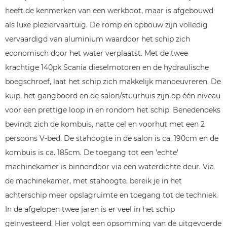
heeft de kenmerken van een werkboot, maar is afgebouwd
als luxe pleziervaartuig. De romp en opbouw zijn volledig
vervaardigd van aluminium waardoor het schip zich
economisch door het water verplaatst. Met de twee
krachtige 140pk Scania dieselmotoren en de hydraulische
boegschroef, laat het schip zich makkelijk manoeuvreren. De
kuip, het gangboord en de salon/stuurhuis zijn op één niveau
voor een prettige loop in en rondom het schip. Benedendeks
bevindt zich de kombuis, natte cel en voorhut met een 2
persoons V-bed. De stahoogte in de salon is ca. 190cm en de
kombuis is ca. 185cm. De toegang tot een 'echte'
machinekamer is binnendoor via een waterdichte deur. Via
de machinekamer, met stahoogte, bereik je in het
achterschip meer opslagruimte en toegang tot de techniek.
In de afgelopen twee jaren is er veel in het schip
geïnvesteerd. Hier volgt een opsomming van de uitgevoerde