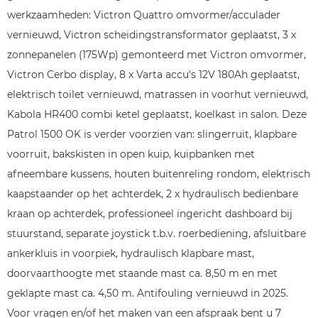
werkzaamheden: Victron Quattro omvormer/acculader
vernieuwd, Victron scheidingstransformator geplaatst, 3 x
zonnepanelen (175Wp) gemonteerd met Victron omvormer,
Victron Cerbo display, 8 x Varta accu's 12V 180Ah geplaatst,
elektrisch toilet vernieuwd, matrassen in voorhut vernieuwd,
Kabola HR400 combi ketel geplaatst, koelkast in salon. Deze
Patrol 1500 OK is verder voorzien van: slingerruit, klapbare
voorruit, bakskisten in open kuip, kuipbanken met
afneembare kussens, houten buitenreling rondom, elektrisch
kaapstaander op het achterdek, 2 x hydraulisch bedienbare
kraan op achterdek, professioneel ingericht dashboard bij
stuurstand, separate joystick t.b.v. roerbediening, afsluitbare
ankerkluis in voorpiek, hydraulisch klapbare mast,
doorvaarthoogte met staande mast ca. 8,50 m en met
geklapte mast ca. 4,50 m. Antifouling vernieuwd in 2025.
Voor vragen en/of het maken van een afspraak bent u 7