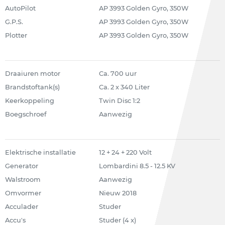
AutoPilot
AP 3993 Golden Gyro, 350W
G.P.S.
AP 3993 Golden Gyro, 350W
Plotter
AP 3993 Golden Gyro, 350W
Draaiuren motor
Ca. 700 uur
Brandstoftank(s)
Ca. 2 x 340 Liter
Keerkoppeling
Twin Disc 1:2
Boegschroef
Aanwezig
Elektrische installatie
12 + 24 + 220 Volt
Generator
Lombardini 8.5 - 12.5 KV
Walstroom
Aanwezig
Omvormer
Nieuw 2018
Acculader
Studer
Accu's
Studer (4 x)