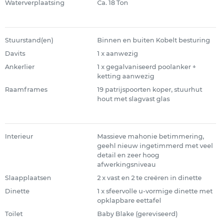
Waterverplaatsing
Ca. 18 Ton
Stuurstand(en)
Binnen en buiten Kobelt besturing
Davits
1 x aanwezig
Ankerlier
1 x gegalvaniseerd poolanker +
ketting aanwezig
Raamframes
19 patrijspoorten koper, stuurhut
hout met slagvast glas
Interieur
Massieve mahonie betimmering,
geehl nieuw ingetimmerd met veel
detail en zeer hoog
afwerkingsniveau
Slaapplaatsen
2 x vast en 2 te creëren in dinette
Dinette
1 x sfeervolle u-vormige dinette met
opklapbare eettafel
Toilet
Baby Blake (gereviseerd)