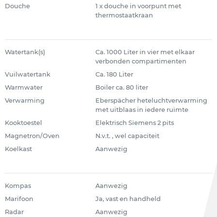
Douche
1 x douche in voorpunt met
thermostaatkraan
Watertank(s)
Ca. 1000 Liter in vier met elkaar
verbonden compartimenten
Vuilwatertank
Ca. 180 Liter
Warmwater
Boiler ca. 80 liter
Verwarming
Eberspächer heteluchtverwarming
met uitblaas in iedere ruimte
Kooktoestel
Elektrisch Siemens 2 pits
Magnetron/Oven
N.v.t. , wel capaciteit
Koelkast
Aanwezig
Kompas
Aanwezig
Marifoon
Ja, vast en handheld
Radar
Aanwezig