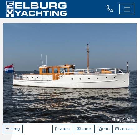
Terug
Video
Foto's
Pdf
Contact