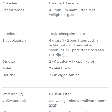
Ankerlier
Elektrisch Lewmar
Raamframes
Aluminium raamlijsten met
veiligheidsglas
Interieur
Teak scheepsinterieur
Slaapplaatsen
6 x vast (1 x 2 pers. frans bed in
achterhut + 2 x 1 pers. v-bed in
voorhut + 2 x 1 pers. stapelbed aan
BB-zijde)
Dinette
2 x (1 x salon + 1 x open kuip)
Toilet
2 x elektrisch
Douche
2 x in eigen cabine
Watertank(s)
Ca. 1500 Liter
Vuilwatertank
Aanwezig + nieuwe vuilwaterpomp
2023