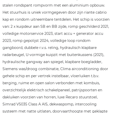
stalen rondspant rompvorm met een aluminium opbouw.
Het stuurhuis is uniek vormgegeven door zijn riante cabrio
kap en rondom uitneembare tentdelen. Het schip is voorzien
van: 2 x kuipdeur aan SB en BB zijde, romp geschilderd 2021,
volledige motorservice 2023, start accu + generator accu
2023, romp gepolijst 2024, volledige loop rondom
gangboord, dubbele r.v.s. reling, hydraulisch klapbare
radarbeugel, U-vormige kuipzit met buitenkussens (2021),
hydraulische gangway aan spiegel, klapbare boegladder,
Siemens was/droog combinatie, Clima airconditioning door
gehele schip en per vertrek instelbaar, vloerluiken t.b.v.
berging, ruime en open salon verbonden met kombuis,
overzichtelijk elektrisch schakelpaneel, patrijspoorten en
dakluiken voorzien van horren, luxe Recaro stuurstoel,
Simrad V5035 Class A AIS, dekwaspomp, intercooling
systeem met natte uitlaten, doorvaarthoogte met geklapte