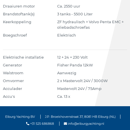
Draaiuren motor
Ca. 2550 uur
Brandstoftank(s)
3 tanks - 5500 Liter
Keerkoppeling
ZF hydraulisch + Volvo Penta EMC +
oliebadschroefas
Boegschroef
Elektrisch
Elektrische installatie
12 + 24 + 230 Volt
Generator
Fisher Panda 12kW
Walstroom
Aanwezig
Omvormer
2 x Mastervolt 24V / 3000W
Acculader
Mastervolt 24V / 75Amp
Accu's
Ca. 13 x
Elburg Yachting BV
J.P. Broekhovenstraat 37, 8081 HB Elburg (NL)
+31 525 686868
info@elburgyachting.nl