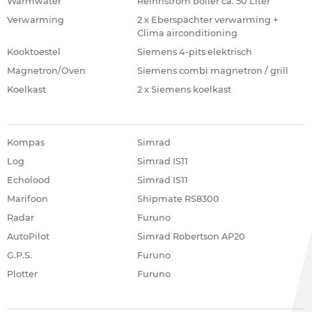
Warmwater
Reihnstrom boiler ca. 50 Liter
Verwarming
2 x Eberspächter verwarming +
Clima airconditioning
Kooktoestel
Siemens 4-pits elektrisch
Magnetron/Oven
Siemens combi magnetron / grill
Koelkast
2 x Siemens koelkast
Kompas
Simrad
Log
Simrad IS11
Echolood
Simrad IS11
Marifoon
Shipmate RS8300
Radar
Furuno
AutoPilot
Simrad Robertson AP20
G.P.S.
Furuno
Plotter
Furuno