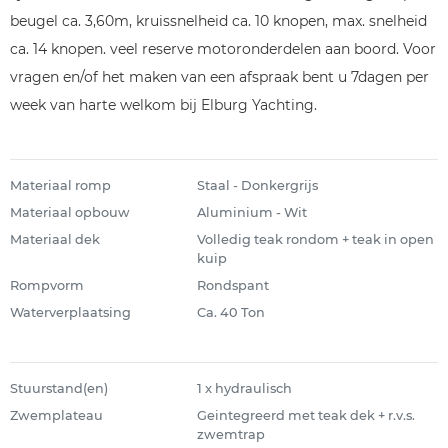
beugel ca. 3,60m, kruissnelheid ca. 10 knopen, max. snelheid
ca. 14 knopen. veel reserve motoronderdelen aan boord. Voor
vragen en/of het maken van een afspraak bent u 7dagen per
week van harte welkom bij Elburg Yachting.
Materiaal romp
Staal - Donkergrijs
Materiaal opbouw
Aluminium - Wit
Materiaal dek
Volledig teak rondom + teak in open
kuip
Rompvorm
Rondspant
Waterverplaatsing
Ca. 40 Ton
Stuurstand(en)
1 x hydraulisch
Zwemplateau
Geintegreerd met teak dek + r.v.s.
zwemtrap