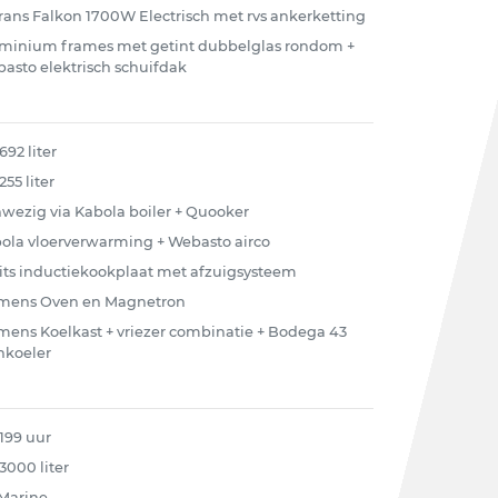
rans Falkon 1700W Electrisch met rvs ankerketting
minium frames met getint dubbelglas rondom +
asto elektrisch schuifdak
692 liter
255 liter
wezig via Kabola boiler + Quooker
ola vloerverwarming + Webasto airco
its inductiekookplaat met afzuigsysteem
mens Oven en Magnetron
mens Koelkast + vriezer combinatie + Bodega 43
nkoeler
 199 uur
 3000 liter
Marine