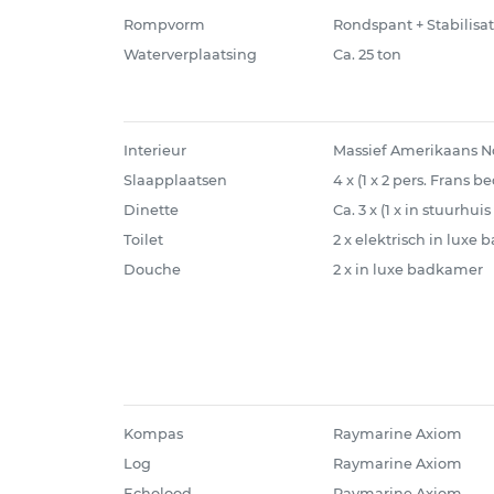
Rompvorm
Rondspant + Stabilisat
Waterverplaatsing
Ca. 25 ton
Interieur
Massief Amerikaans N
Slaapplaatsen
4 x (1 x 2 pers. Frans be
Dinette
Ca. 3 x (1 x in stuurhui
Toilet
2 x elektrisch in luxe
Douche
2 x in luxe badkamer
Kompas
Raymarine Axiom
Log
Raymarine Axiom
Echolood
Raymarine Axiom