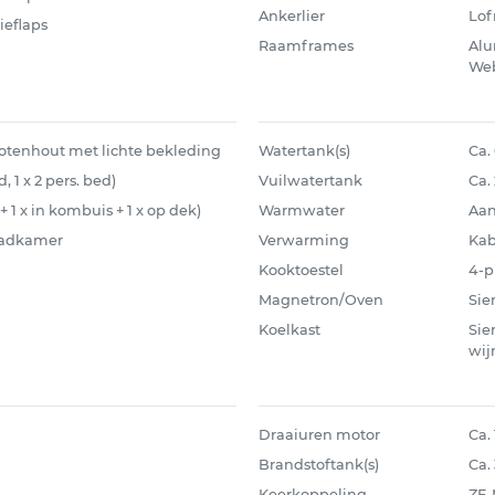
Ankerlier
Lof
ieflaps
Raamframes
Alu
Web
otenhout met lichte bekleding
Watertank(s)
Ca. 
d, 1 x 2 pers. bed)
Vuilwatertank
Ca. 
s + 1 x in kombuis + 1 x op dek)
Warmwater
Aan
 badkamer
Verwarming
Kab
Kooktoestel
4-p
Magnetron/Oven
Sie
Koelkast
Sie
wij
Draaiuren motor
Ca.
Brandstoftank(s)
Ca.
Keerkoppeling
ZF-