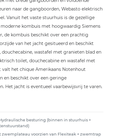
k dek met brede gangboorden en voldoende
deuren naar de gangboorden, Webasto elektrisch
 Vanuit het vaste stuurhuis is de gezellige
en de moderne kombuis met hoogwaardig Siemens
r, de kombuis beschikt over een prachtig
rzijde van het jacht gesitueerd en beschikt
t, douchecabine, wastafel met granieten blad en
trisch toilet, douchecabine en wastafel met
t valt het chique Amerikaans Notenhout
en en beschikt over een geringe
 Het jacht is eventueel vaarbewijsvrij te varen.
 Hydraulische besturing (binnen in stuurhuis +
tenstuurstand)
t zwemplateau voorzien van Flexiteak + zwemtrap