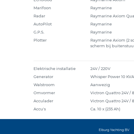
Marifoon
Raymarine
Radar
Raymarine Axiom Qua
AutoPilot
Raymarine
G.P.S.
Raymarine
Plotter
Raymarine Axiom (2 sc
scherm bij buitenstuu
Elektrische installatie
24V / 220V
Generator
Whisper Power 10 KVA
Walstroom
Aanwezig
Omvormer
Victron Quattro 24V /
Acculader
Victron Quattro 24V /
Accu's
Ca. 10 x (235 Ah)
Elburg Yachting BV