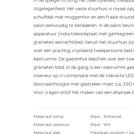
in de spiegel richting het zwemplateau, inklap
zitgelegenheid. Het vaste stuurhuis is royaal 
schuifdak met muggenhor en een fraaie stuursta
salon eenvoudig te benaderen. In de salon bev
apparatuur (inductiekookplaat met geïntegreer
granieten aanrechtblad. Vanuit het stuurhuis zi
over een prachtig vrijstaand tweepersoons bed m
kastruimte. De gastenhut beschikt over een twe
granieten blad. In de gang is een wasruimte g
interieur op in combinatie met de indirecte LED
doorvaarthoogte met gestreken mast (ca. 3.60 met
Voor vragen en/of het maken van een afspraak 
Materiaal romp
Staal - Antraciet
Materiaal opbouw
Staal - Wit
Materiaal dek
Flexiteak rondom + 