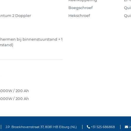
Boegschroef
Qui
ntum 2 Doppler
Hekschroef
Qui
hermen bij binnenstuurstand + 1
rstand)
 8000W / 200 Ah
 8000W / 200 Ah
J.P. Broekhovenstraat 37, 8081 HB Elburg (NL)
+31 525 686868
i