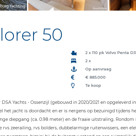
lorer 50
2 x 110 pk Volvo Penta D3
2 x
Op aanvraag
€ 885.000
Te koop
SA Yachts - Ossenzijl (gebouwd in 2020/2021 en opgeleverd in 2
het jacht is doordacht en er is nergens op bezuinigd tijdens he
inge diepgang (ca. 0.98 meter) en de fraaie uitstraling. Rondom 
vs zeerailing, rvs bolders, dubbelarmige ruitenwissers, een ele