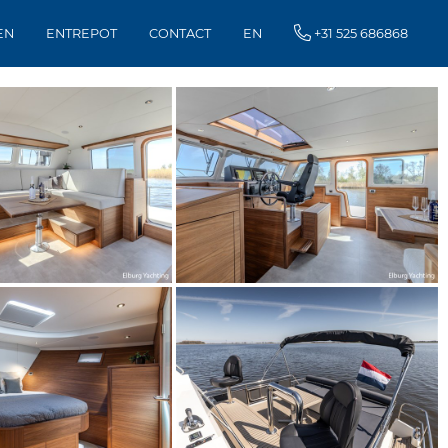
EN
ENTREPOT
CONTACT
EN
+31 525 686868