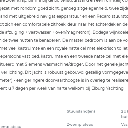
bare zwemtrap, bimini bij de buitenstuurstand en een ruimtelij
opgezet met rondom goed zicht, genoeg zitgelegenheid, twee zij
nd met uitgebreid navigatieapparatuur en een Recaro stuurstoel.
indt zich een comfortabele zithoek, deur naar het achterdek 
de afzuiging + vaatwasser + oven/magnetron), Bodega wijnkoele
jn de twee hutten te benaderen. De master bedroom is aan de voo
et veel kastruimte en een royale natte cel met elektrisch toile
epersoons vast bed, kastruimte en een tweede natte cel met elek
esitueerd met Siemens wasmachine/droger. Door het gehele jach
 verlichting. Dit jacht is robuust gebouwd, gezellig vormgegev
er) - een geringere doorvaarthoogte is in overleg te realiseren.
bent u 7 dagen per week van harte welkom bij Elburg Yachting
Stuurstand(en)
2 x
bui
Zwemplateau
Vas
zwemplateau