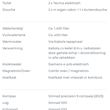
Toilet
2 x Tecma elektrisch
Douche
2 x in eigen cabin + 1 x buitendouche
Watertank(s)
Ca. 1.450 liter
Vuilwatertank
Ca. 400 liter
Warmwater
Via Kabola tapspiraal
Verwarming
Kabola cv ketel d.m.v. radiatoren
door gehele schip + Airconditioning
in alle vetrekken
Kooktoestel
Siemens 4-pits elektrisch
Magnetron/Oven
Combi oven / magnetron
Koelkast
Koelkast met vriesvak in kombuis
Kompas
Simrad precision 9 compass (2023)
Log
Simrad IS15
Echolood
Simrad IS15