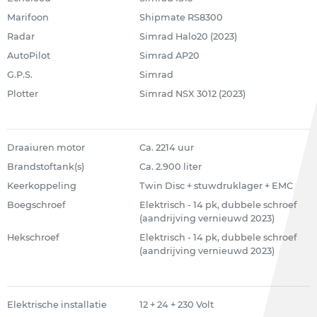
Marifoon
Shipmate RS8300
Radar
Simrad Halo20 (2023)
AutoPilot
Simrad AP20
G.P.S.
Simrad
Plotter
Simrad NSX 3012 (2023)
Draaiuren motor
Ca. 2214 uur
Brandstoftank(s)
Ca. 2.900 liter
Keerkoppeling
Twin Disc + stuwdruklager + EMC
Boegschroef
Elektrisch - 14 pk, dubbele schroef
(aandrijving vernieuwd 2023)
Hekschroef
Elektrisch - 14 pk, dubbele schroef
(aandrijving vernieuwd 2023)
Elektrische installatie
12 + 24 + 230 Volt