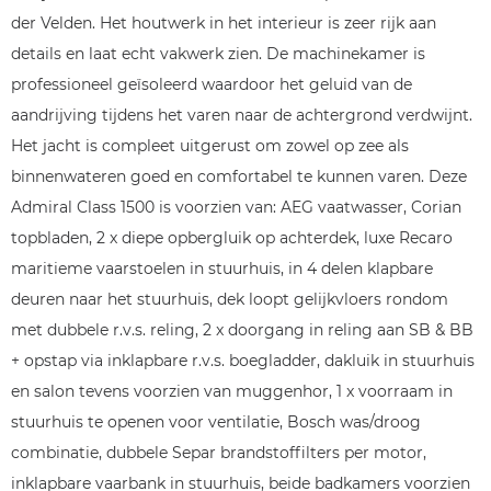
der Velden. Het houtwerk in het interieur is zeer rijk aan
details en laat echt vakwerk zien. De machinekamer is
professioneel geïsoleerd waardoor het geluid van de
aandrijving tijdens het varen naar de achtergrond verdwijnt.
Het jacht is compleet uitgerust om zowel op zee als
binnenwateren goed en comfortabel te kunnen varen. Deze
Admiral Class 1500 is voorzien van: AEG vaatwasser, Corian
topbladen, 2 x diepe opbergluik op achterdek, luxe Recaro
maritieme vaarstoelen in stuurhuis, in 4 delen klapbare
deuren naar het stuurhuis, dek loopt gelijkvloers rondom
met dubbele r.v.s. reling, 2 x doorgang in reling aan SB & BB
+ opstap via inklapbare r.v.s. boegladder, dakluik in stuurhuis
en salon tevens voorzien van muggenhor, 1 x voorraam in
stuurhuis te openen voor ventilatie, Bosch was/droog
combinatie, dubbele Separ brandstoffilters per motor,
inklapbare vaarbank in stuurhuis, beide badkamers voorzien