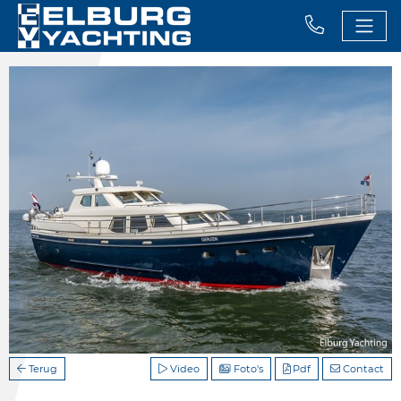
Terug
Video
Foto's
Pdf
Contact