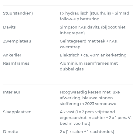
Stuurstand(en)
1 x hydraulisch (stuurhuis) + Simrad
follow-up besturing
Davits
Simpson r.v.s. davits, (bijboot niet
inbegrepen)
Zwemplateau
Geïntegreerd met teak + r.v.s.
zwemtrap
Ankerlier
Elektrisch + ca. 40m ankerketting
Raamframes
Aluminium raamframes met
dubbel glas
Interieur
Hoogwaardig kersen met luxe
afwerking, blauwe binnen
stoffering in 2023 vernieuwd
Slaapplaatsen
4 x vast (1 x 2 pers. vrijstaand
eigenaarshut in achter + 2 x 1 pers. V-
bed in voorhut)
Dinette
2 x (1 x salon + 1 x achterdek)