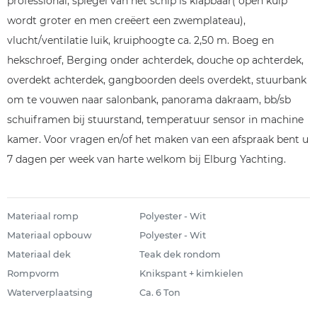
professional, spiegel van het schip is klapbaar( open kuip
wordt groter en men creëert een zwemplateau),
vlucht/ventilatie luik, kruiphoogte ca. 2,50 m. Boeg en
hekschroef, Berging onder achterdek, douche op achterdek,
overdekt achterdek, gangboorden deels overdekt, stuurbank
om te vouwen naar salonbank, panorama dakraam, bb/sb
schuiframen bij stuurstand, temperatuur sensor in machine
kamer. Voor vragen en/of het maken van een afspraak bent u
7 dagen per week van harte welkom bij Elburg Yachting.
Materiaal romp
Polyester - Wit
Materiaal opbouw
Polyester - Wit
Materiaal dek
Teak dek rondom
Rompvorm
Knikspant + kimkielen
Waterverplaatsing
Ca. 6 Ton