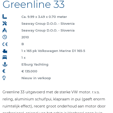
Greenline 33
Ca. 9.99 x 3.49 x 0.70 meter
Seaway Group D.O.O. - Slovenia
Seaway Group D.O.O. - Slovenia
2010
B
1 x 165 pk Volkswagen Marine D1 165-5
1 x
Elburg Yachting
€ 135.000
Nieuw in verkoop
Greenline 33 uitgevoerd met de sterke VW motor. r.v.s.
reling, aluminium schuifpui, klapraam in pui (geeft enorm
ruimtelijk effect), recent groot onderhoud aan motor door