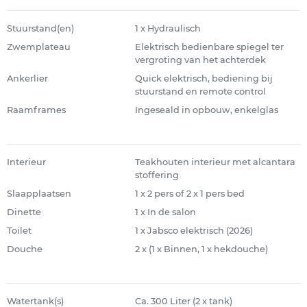
Stuurstand(en)
1 x Hydraulisch
Zwemplateau
Elektrisch bedienbare spiegel ter
vergroting van het achterdek
Ankerlier
Quick elektrisch, bediening bij
stuurstand en remote control
Raamframes
Ingeseald in opbouw, enkelglas
Interieur
Teakhouten interieur met alcantara
stoffering
Slaapplaatsen
1 x 2 pers of 2 x 1 pers bed
Dinette
1 x In de salon
Toilet
1 x Jabsco elektrisch (2026)
Douche
2 x (1 x Binnen, 1 x hekdouche)
Watertank(s)
Ca. 300 Liter (2 x tank)