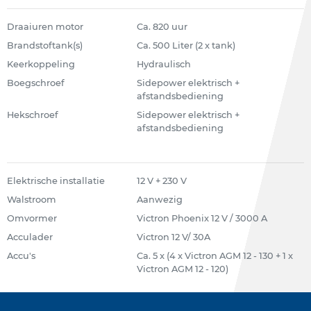
Draaiuren motor
Ca. 820 uur
Brandstoftank(s)
Ca. 500 Liter (2 x tank)
Keerkoppeling
Hydraulisch
Boegschroef
Sidepower elektrisch +
afstandsbediening
Hekschroef
Sidepower elektrisch +
afstandsbediening
Elektrische installatie
12 V + 230 V
Walstroom
Aanwezig
Omvormer
Victron Phoenix 12 V / 3000 A
Acculader
Victron 12 V/ 30A
Accu's
Ca. 5 x (4 x Victron AGM 12 - 130 + 1 x
Victron AGM 12 - 120)