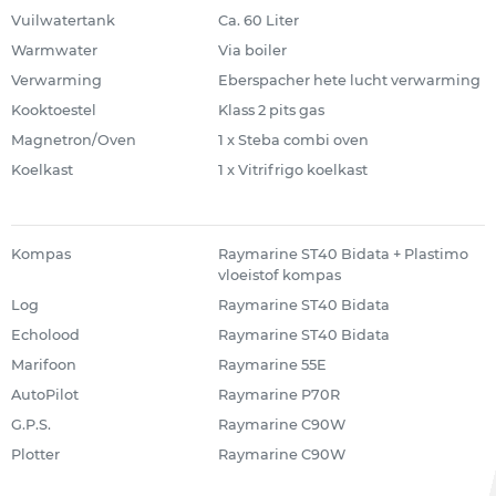
Vuilwatertank
Ca. 60 Liter
Warmwater
Via boiler
Verwarming
Eberspacher hete lucht verwarming
Kooktoestel
Klass 2 pits gas
Magnetron/Oven
1 x Steba combi oven
Koelkast
1 x Vitrifrigo koelkast
Kompas
Raymarine ST40 Bidata + Plastimo
vloeistof kompas
Log
Raymarine ST40 Bidata
Echolood
Raymarine ST40 Bidata
Marifoon
Raymarine 55E
AutoPilot
Raymarine P70R
G.P.S.
Raymarine C90W
Plotter
Raymarine C90W