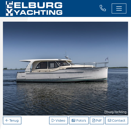
Terug
Video
Foto's
Pdf
Contact