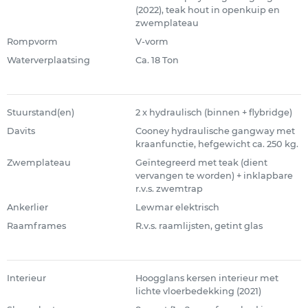
(2022), teak hout in openkuip en
zwemplateau
Rompvorm
V-vorm
Waterverplaatsing
Ca. 18 Ton
Stuurstand(en)
2 x hydraulisch (binnen + flybridge)
Davits
Cooney hydraulische gangway met
kraanfunctie, hefgewicht ca. 250 kg.
Zwemplateau
Geïntegreerd met teak (dient
vervangen te worden) + inklapbare
r.v.s. zwemtrap
Ankerlier
Lewmar elektrisch
Raamframes
R.v.s. raamlijsten, getint glas
Interieur
Hoogglans kersen interieur met
lichte vloerbedekking (2021)