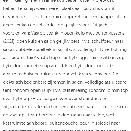
een indeling met maar liefst 3 vaste hutten + crew cabin in
het achterschip waarmee er plaats aan boord is voor 8
opvarenden. De salon is ruim opgezet met een aangesloten
open keuken en achterdek op gelijke vloer. Dit jacht is
voorzien van: Vaste zitbank in open kuip met buitenkussens
(2021), open kuip en salon gelijkvloers, r.v.s. schuifdeur naar
salon, dubbele spoelbak in kombuis, volledig LED verlichting
aan boord, "luie" vaste trap naar flybridge, ruime zitbank op
flybridge, zonnebed op voordek en flybridge, trim tabs,
aparte technische ruimte toegankelijk via salonvloer, 2 x
elektrisch bedienbare zijramen in salon, volledige afsluitbare
tent rondom open kuip, r.v.s. buitenreling rondom, biminitop
over flybridge + volledige cover over stuurstand en
zitgedeelte, r.v.s. fenderhouders, afneembare bijboot steunen
op zwemplateau, hordeur in doorgang naar salon, veel
kastruimte aan boord, buitendouche, deur in spiegel naar