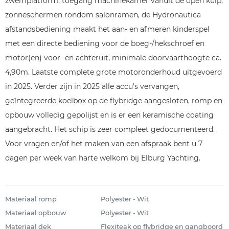
zwemplatform, toegang machinekamer vanuit de open kuip,
zonneschermen rondom salonramen, de Hydronautica
afstandsbediening maakt het aan- en afmeren kinderspel
met een directe bediening voor de boeg-/hekschroef en
motor(en) voor- en achteruit, minimale doorvaarthoogte ca.
4,90m. Laatste complete grote motoronderhoud uitgevoerd
in 2025. Verder zijn in 2025 alle accu's vervangen,
geïntegreerde koelbox op de flybridge aangesloten, romp en
opbouw volledig gepolijst en is er een keramische coating
aangebracht. Het schip is zeer compleet gedocumenteerd.
Voor vragen en/of het maken van een afspraak bent u 7
dagen per week van harte welkom bij Elburg Yachting.
Materiaal romp
Polyester - Wit
Materiaal opbouw
Polyester - Wit
Materiaal dek
Flexiteak op flybridge en gangboord