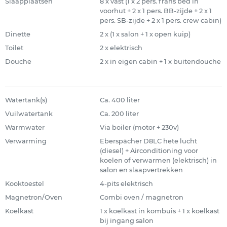
Slaapplaatsen
8 x vast (1 x 2 pers. frans bed in
voorhut + 2 x 1 pers. BB-zijde + 2 x 1
pers. SB-zijde + 2 x 1 pers. crew cabin)
Dinette
2 x (1 x salon + 1 x open kuip)
Toilet
2 x elektrisch
Douche
2 x in eigen cabin + 1 x buitendouche
Watertank(s)
Ca. 400 liter
Vuilwatertank
Ca. 200 liter
Warmwater
Via boiler (motor + 230v)
Verwarming
Eberspächer D8LC hete lucht
(diesel) + Airconditioning voor
koelen of verwarmen (elektrisch) in
salon en slaapvertrekken
Kooktoestel
4-pits elektrisch
Magnetron/Oven
Combi oven / magnetron
Koelkast
1 x koelkast in kombuis + 1 x koelkast
bij ingang salon