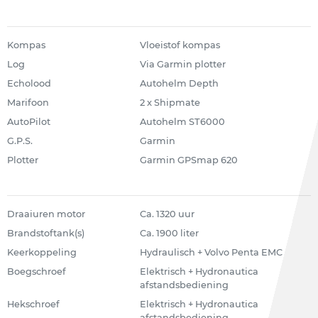
Kompas
Vloeistof kompas
Log
Via Garmin plotter
Echolood
Autohelm Depth
Marifoon
2 x Shipmate
AutoPilot
Autohelm ST6000
G.P.S.
Garmin
Plotter
Garmin GPSmap 620
Draaiuren motor
Ca. 1320 uur
Brandstoftank(s)
Ca. 1900 liter
Keerkoppeling
Hydraulisch + Volvo Penta EMC
Boegschroef
Elektrisch + Hydronautica
afstandsbediening
Hekschroef
Elektrisch + Hydronautica
afstandsbediening