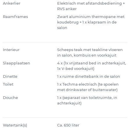
Ankerlier
Elektrisch met afstandsbediening +
RVS anker
Raamframes
Zwart aluminium thermopane met
koudebrug + 1 x klapraam in de
salon
Interieur
Scheeps teak met teakline vloeren
in salon, kombuis en voorkajuit
Slaapplaatsen
4 x (1x vrijstaand bed in achterkajuit,
1x V-bed voorkajuit)
Dinette
1 x ruime dinettebank in de salon
Toilet
1 x Techma electrisch (te spoelen
met drinkwater of buitenwater)
Douche
1 x (separaat van toiletruimte, in
achterkajuit)
Watertank(s)
Ca. 650 liter