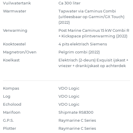
Vuilwatertank
Ca 300 liter
Warmwater
Tapwater via Caminus Combi
(uitleesbaar op Garmin/GX Touch)
(2022)
Verwarming
Post Marine Caminus 15 kW Combi R
+ Kickspace plintverwarming (2022)
Kooktoestel
4 pits elektrisch Siemens
Magnetron/Oven
Pelgrim combi (2022)
Koelkast
Elektrisch (2-deurs) Exquisit ijskast +
vriezer + drankijskast op achterdek
Kompas
VDO Logic
Log
VDO Logic
Echolood
VDO Logic
Marifoon
Shipmate RS8300
G.P.S.
Raymarine C Series
Plotter
Raymarine C Series