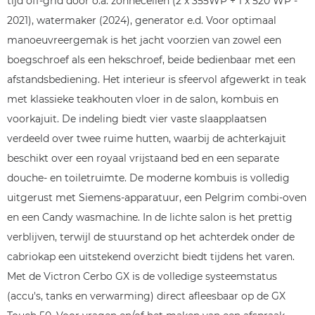
tijd off-grid door o.a. zonnecellen (2 x 355WP + 1 x 520 WP -
2021), watermaker (2024), generator e.d. Voor optimaal
manoeuvreergemak is het jacht voorzien van zowel een
boegschroef als een hekschroef, beide bedienbaar met een
afstandsbediening. Het interieur is sfeervol afgewerkt in teak
met klassieke teakhouten vloer in de salon, kombuis en
voorkajuit. De indeling biedt vier vaste slaapplaatsen
verdeeld over twee ruime hutten, waarbij de achterkajuit
beschikt over een royaal vrijstaand bed en een separate
douche- en toiletruimte. De moderne kombuis is volledig
uitgerust met Siemens-apparatuur, een Pelgrim combi-oven
en een Candy wasmachine. In de lichte salon is het prettig
verblijven, terwijl de stuurstand op het achterdek onder de
cabriokap een uitstekend overzicht biedt tijdens het varen.
Met de Victron Cerbo GX is de volledige systeemstatus
(accu's, tanks en verwarming) direct afleesbaar op de GX