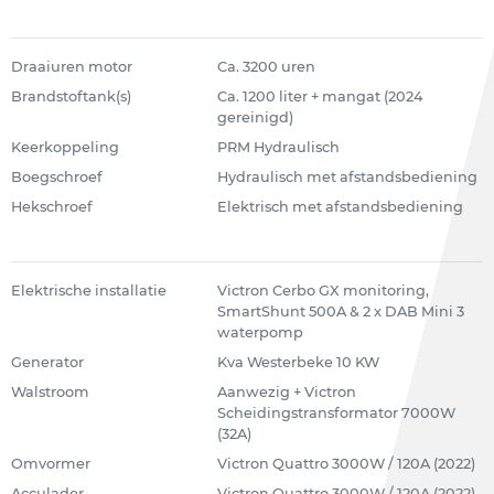
Draaiuren motor
Ca. 3200 uren
Brandstoftank(s)
Ca. 1200 liter + mangat (2024
gereinigd)
Keerkoppeling
PRM Hydraulisch
Boegschroef
Hydraulisch met afstandsbediening
Hekschroef
Elektrisch met afstandsbediening
Elektrische installatie
Victron Cerbo GX monitoring,
SmartShunt 500A & 2 x DAB Mini 3
waterpomp
Generator
Kva Westerbeke 10 KW
Walstroom
Aanwezig + Victron
Scheidingstransformator 7000W
(32A)
Omvormer
Victron Quattro 3000W / 120A (2022)
Acculader
Victron Quattro 3000W / 120A (2022)