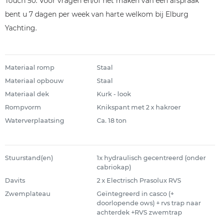
Touch 50. Voor vragen en/of het maken van een afspraak
bent u 7 dagen per week van harte welkom bij Elburg
Yachting.
Materiaal romp
Staal
Materiaal opbouw
Staal
Materiaal dek
Kurk - look
Rompvorm
Knikspant met 2 x hakroer
Waterverplaatsing
Ca. 18 ton
Stuurstand(en)
1x hydraulisch gecentreerd (onder
cabriokap)
Davits
2 x Electrisch Prasolux RVS
Zwemplateau
Geïntegreerd in casco (+
doorlopende ows) + rvs trap naar
achterdek +RVS zwemtrap