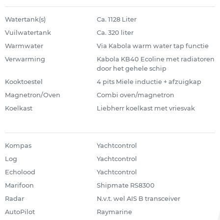
Watertank(s)
Ca. 1128 Liter
Vuilwatertank
Ca. 320 liter
Warmwater
Via Kabola warm water tap functie
Verwarming
Kabola KB40 Ecoline met radiatoren
door het gehele schip
Kooktoestel
4 pits Miele inductie + afzuigkap
Magnetron/Oven
Combi oven/magnetron
Koelkast
Liebherr koelkast met vriesvak
Kompas
Yachtcontrol
Log
Yachtcontrol
Echolood
Yachtcontrol
Marifoon
Shipmate RS8300
Radar
N.v.t. wel AIS B transceiver
AutoPilot
Raymarine