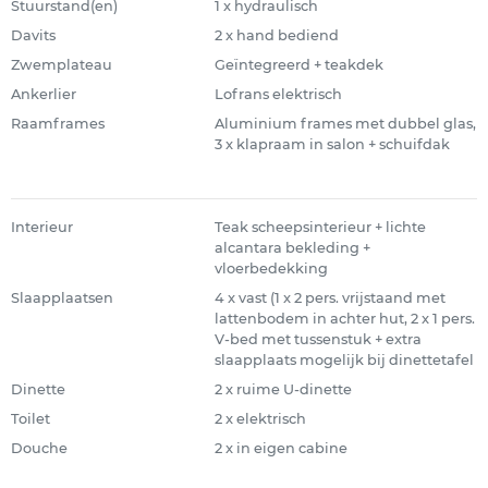
Stuurstand(en)
1 x hydraulisch
Davits
2 x hand bediend
Zwemplateau
Geïntegreerd + teakdek
Ankerlier
Lofrans elektrisch
Raamframes
Aluminium frames met dubbel glas,
3 x klapraam in salon + schuifdak
Interieur
Teak scheepsinterieur + lichte
alcantara bekleding +
vloerbedekking
Slaapplaatsen
4 x vast (1 x 2 pers. vrijstaand met
lattenbodem in achter hut, 2 x 1 pers.
V-bed met tussenstuk + extra
slaapplaats mogelijk bij dinettetafel
Dinette
2 x ruime U-dinette
Toilet
2 x elektrisch
Douche
2 x in eigen cabine