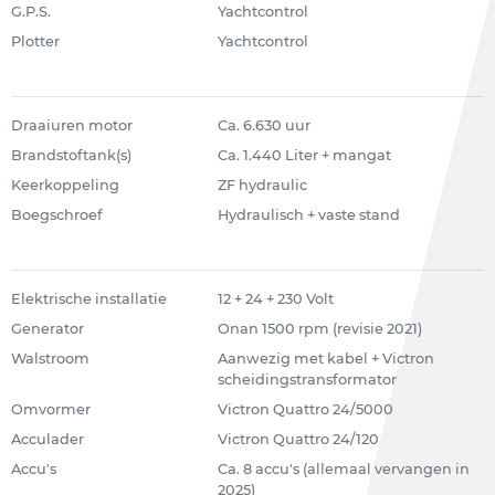
G.P.S.
Yachtcontrol
Plotter
Yachtcontrol
Draaiuren motor
Ca. 6.630 uur
Brandstoftank(s)
Ca. 1.440 Liter + mangat
Keerkoppeling
ZF hydraulic
Boegschroef
Hydraulisch + vaste stand
Elektrische installatie
12 + 24 + 230 Volt
Generator
Onan 1500 rpm (revisie 2021)
Walstroom
Aanwezig met kabel + Victron
scheidingstransformator
Omvormer
Victron Quattro 24/5000
Acculader
Victron Quattro 24/120
Accu's
Ca. 8 accu's (allemaal vervangen in
2025)