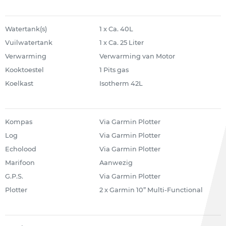
Watertank(s)
1 x Ca. 40L
Vuilwatertank
1 x Ca. 25 Liter
Verwarming
Verwarming van Motor
Kooktoestel
1 Pits gas
Koelkast
Isotherm 42L
Kompas
Via Garmin Plotter
Log
Via Garmin Plotter
Echolood
Via Garmin Plotter
Marifoon
Aanwezig
G.P.S.
Via Garmin Plotter
Plotter
2 x Garmin 10” Multi-Functional