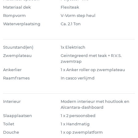
Materiaal dek
Flexiteak
Rompvorm
V-Vorm step heul
Waterverplaatsing
Ca. 2.1 Ton
Stuurstand(en)
1x Elektrisch
Zwemplateau
Geïntegreerd met teak + R.V.S.
zwemtrap
Ankerlier
1 x Anker roller op zwemplateau
Raamframes
In casco verlijmd
Interieur
Modern interieur met houtlook en
Alcantara-dashboard
Slaapplaatsen
1 x 2 persoonsbed
Toilet
1 x Handmatig
Douche
1 x op zwemplatform