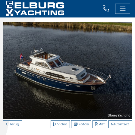
Terug
Video
Foto's
Pdf
Contact