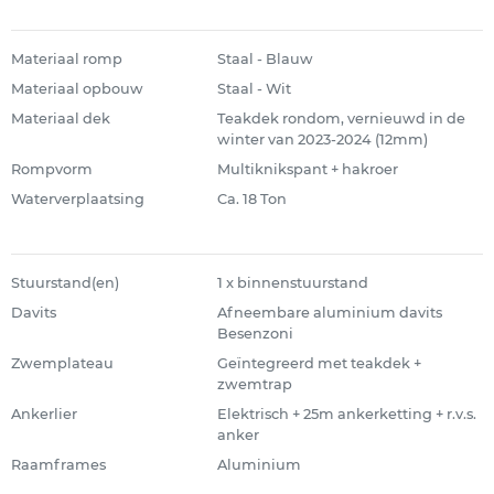
Materiaal romp
Staal - Blauw
Materiaal opbouw
Staal - Wit
Materiaal dek
Teakdek rondom, vernieuwd in de
winter van 2023-2024 (12mm)
Rompvorm
Multiknikspant + hakroer
Waterverplaatsing
Ca. 18 Ton
Stuurstand(en)
1 x binnenstuurstand
Davits
Afneembare aluminium davits
Besenzoni
Zwemplateau
Geïntegreerd met teakdek +
zwemtrap
Ankerlier
Elektrisch + 25m ankerketting + r.v.s.
anker
Raamframes
Aluminium