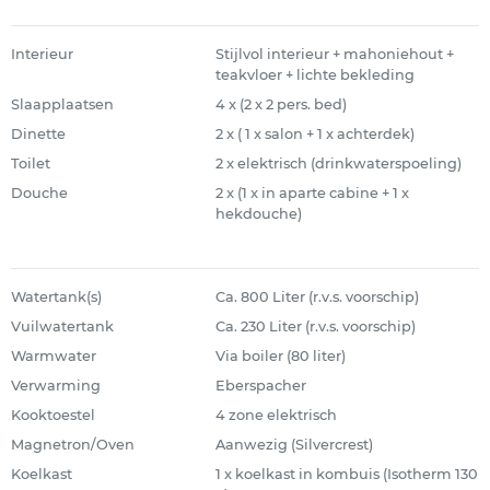
Interieur
Stijlvol interieur + mahoniehout +
teakvloer + lichte bekleding
Slaapplaatsen
4 x (2 x 2 pers. bed)
Dinette
2 x ( 1 x salon + 1 x achterdek)
Toilet
2 x elektrisch (drinkwaterspoeling)
Douche
2 x (1 x in aparte cabine + 1 x
hekdouche)
Watertank(s)
Ca. 800 Liter (r.v.s. voorschip)
Vuilwatertank
Ca. 230 Liter (r.v.s. voorschip)
Warmwater
Via boiler (80 liter)
Verwarming
Eberspacher
Kooktoestel
4 zone elektrisch
Magnetron/Oven
Aanwezig (Silvercrest)
Koelkast
1 x koelkast in kombuis (Isotherm 130