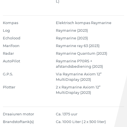
L)
Kompas
Elektrisch kompas Raymarine
Log
Raymarine (2023)
Echolood
Raymarine (2023)
Marifoon
Raymarine ray 63 (2023)
Radar
Raymarine Quantum (2023)
AutoPilot
Raymarine P70RS +
afstandsbediening (2023)
G.P.S.
Via Raymarine Axiom 12”
MultiDisplay (2023)
Plotter
2 x Raymarine Axiom 12”
MultiDisplay (2023)
Draaiuren motor
Ca. 1375 uur
Brandstoftank(s)
Ca. 1000 Liter ( 2 x 500 liter)