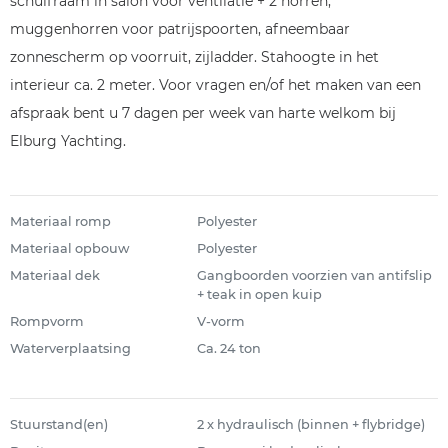
schuifraam in salon voor ventilatie + 2 horren,
muggenhorren voor patrijspoorten, afneembaar
zonnescherm op voorruit, zijladder. Stahoogte in het
interieur ca. 2 meter. Voor vragen en/of het maken van een
afspraak bent u 7 dagen per week van harte welkom bij
Elburg Yachting.
Materiaal romp
Polyester
Materiaal opbouw
Polyester
Materiaal dek
Gangboorden voorzien van antifslip
+ teak in open kuip
Rompvorm
V-vorm
Waterverplaatsing
Ca. 24 ton
Stuurstand(en)
2 x hydraulisch (binnen + flybridge)