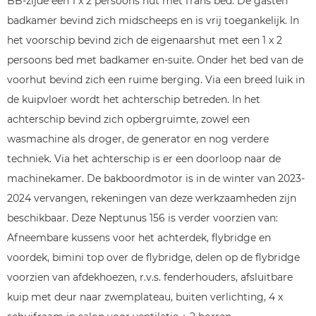
BB-zijde een 1 x 2 persoons hut met frans bed. De gasten
badkamer bevind zich midscheeps en is vrij toegankelijk. In
het voorschip bevind zich de eigenaarshut met een 1 x 2
persoons bed met badkamer en-suite. Onder het bed van de
voorhut bevind zich een ruime berging. Via een breed luik in
de kuipvloer wordt het achterschip betreden. In het
achterschip bevind zich opbergruimte, zowel een
wasmachine als droger, de generator en nog verdere
techniek. Via het achterschip is er een doorloop naar de
machinekamer. De bakboordmotor is in de winter van 2023-
2024 vervangen, rekeningen van deze werkzaamheden zijn
beschikbaar. Deze Neptunus 156 is verder voorzien van:
Afneembare kussens voor het achterdek, flybridge en
voordek, bimini top over de flybridge, delen op de flybridge
voorzien van afdekhoezen, r.v.s. fenderhouders, afsluitbare
kuip met deur naar zwemplateau, buiten verlichting, 4 x