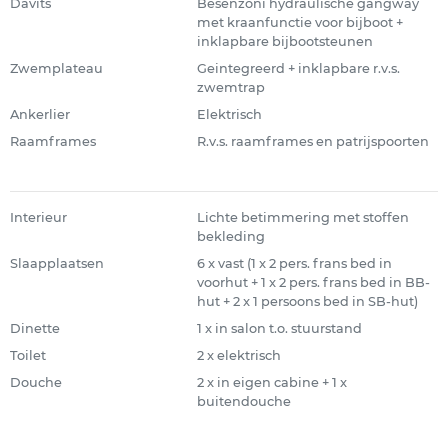
Davits
Besenzoni hydraulische gangway
met kraanfunctie voor bijboot +
inklapbare bijbootsteunen
Zwemplateau
Geintegreerd + inklapbare r.v.s.
zwemtrap
Ankerlier
Elektrisch
Raamframes
R.v.s. raamframes en patrijspoorten
Interieur
Lichte betimmering met stoffen
bekleding
Slaapplaatsen
6 x vast (1 x 2 pers. frans bed in
voorhut + 1 x 2 pers. frans bed in BB-
hut + 2 x 1 persoons bed in SB-hut)
Dinette
1 x in salon t.o. stuurstand
Toilet
2 x elektrisch
Douche
2 x in eigen cabine + 1 x
buitendouche