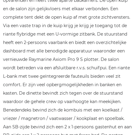
opvarenden en heeft twee aparte badkamers. De open kuip
en de salon zijn gelijkvloers met elkaar verbonden. Een
complete tent dekt de open kuip af met grote zichtvensters.
Via een vaste trap in de kuip krijg je krijg je toegang tot de
riante flybridge met een U-vormige zitbank. De stuurstand
heeft een 2-persoons vaarbank en biedt een overzichtelijke
dashboard met alle benodigde apparatuur waaronder een
vernieuwde Raymarine Axiom Pro 9 S plotter. De salon
wordt betreden via een afsluitbare r.v.s. schuifpui. Een riante
L-bank met twee geïntegreerde fauteuils bieden veel zit
comfort. Er zijn veel opbergmogelijkheden in banken en
kasten. De dinette bevindt zich tegen over de stuurstand
waardoor de gehele crew op vaarhoogte kan meekijken.
Benedendeks bevind zich de kombuis met een koelkast /
vriezer / magnetron / vaatwasser / kookplaat en spoelbak.
Aan SB-zijde bevind zich een 2 x 1-persoons gastenhut en aan