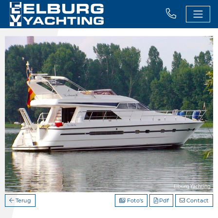
Terug
Foto's
Pdf
Contact