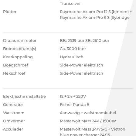
Tranceiver
Plotter
Raymarine Axiom Pro 12 S (binnen) +
Raymarine Axiom Pro 9 S (flybridge
Draaiuren motor
BB: 2539 uur SB: 2610 uur
Brandstoftank(s)
Ca. 3000 liter
Keerkoppeling
Hydraulisch
Boegschroef
Side-Power elektrisch
Hekschroef
Side-Power elektrisch
Elektrische installatie
12 + 24 + 220V
Generator
Fisher Panda 8
Walstroom
Aanwezig + walstroomkabel
Omvormer
Mastervolt Mass 24V / 1500W
Acculader
Mastervolt Mass 24/75-C + Victron
blue power charger 24/15