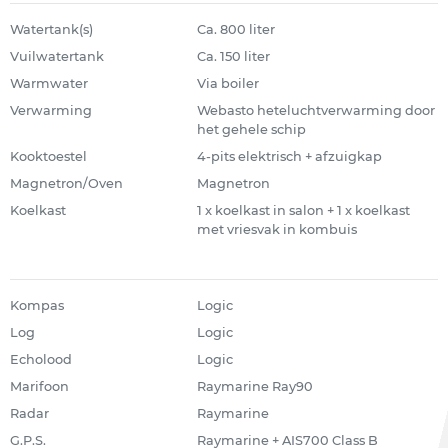
Watertank(s)
Ca. 800 liter
Vuilwatertank
Ca. 150 liter
Warmwater
Via boiler
Verwarming
Webasto heteluchtverwarming door
het gehele schip
Kooktoestel
4-pits elektrisch + afzuigkap
Magnetron/Oven
Magnetron
Koelkast
1 x koelkast in salon + 1 x koelkast
met vriesvak in kombuis
Kompas
Logic
Log
Logic
Echolood
Logic
Marifoon
Raymarine Ray90
Radar
Raymarine
G.P.S.
Raymarine + AIS700 Class B