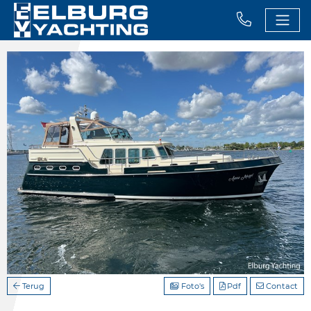
Terug
Foto's
Pdf
Contact