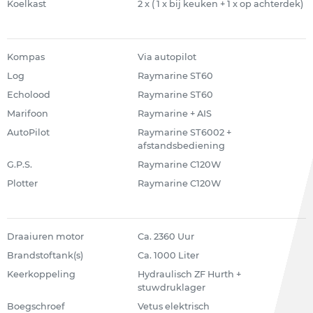
Koelkast
2 x ( 1 x bij keuken + 1 x op achterdek)
Kompas
Via autopilot
Log
Raymarine ST60
Echolood
Raymarine ST60
Marifoon
Raymarine + AIS
AutoPilot
Raymarine ST6002 +
afstandsbediening
G.P.S.
Raymarine C120W
Plotter
Raymarine C120W
Draaiuren motor
Ca. 2360 Uur
Brandstoftank(s)
Ca. 1000 Liter
Keerkoppeling
Hydraulisch ZF Hurth +
stuwdruklager
Boegschroef
Vetus elektrisch