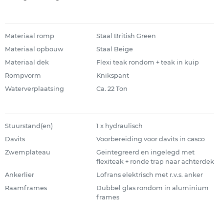
Materiaal romp
Staal British Green
Materiaal opbouw
Staal Beige
Materiaal dek
Flexi teak rondom + teak in kuip
Rompvorm
Knikspant
Waterverplaatsing
Ca. 22 Ton
Stuurstand(en)
1 x hydraulisch
Davits
Voorbereiding voor davits in casco
Zwemplateau
Geintegreerd en ingelegd met
flexiteak + ronde trap naar achterdek
Ankerlier
Lofrans elektrisch met r.v.s. anker
Raamframes
Dubbel glas rondom in aluminium
frames