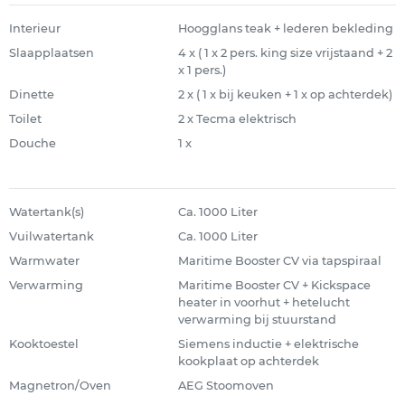
Interieur
Hoogglans teak + lederen bekleding
Slaapplaatsen
4 x ( 1 x 2 pers. king size vrijstaand + 2
x 1 pers.)
Dinette
2 x ( 1 x bij keuken + 1 x op achterdek)
Toilet
2 x Tecma elektrisch
Douche
1 x
Watertank(s)
Ca. 1000 Liter
Vuilwatertank
Ca. 1000 Liter
Warmwater
Maritime Booster CV via tapspiraal
Verwarming
Maritime Booster CV + Kickspace
heater in voorhut + hetelucht
verwarming bij stuurstand
Kooktoestel
Siemens inductie + elektrische
kookplaat op achterdek
Magnetron/Oven
AEG Stoomoven