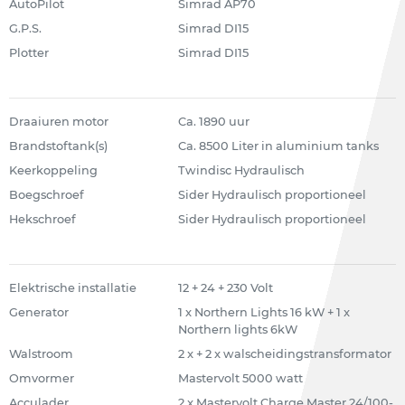
AutoPilot
Simrad AP70
G.P.S.
Simrad DI15
Plotter
Simrad DI15
Draaiuren motor
Ca. 1890 uur
Brandstoftank(s)
Ca. 8500 Liter in aluminium tanks
Keerkoppeling
Twindisc Hydraulisch
Boegschroef
Sider Hydraulisch proportioneel
Hekschroef
Sider Hydraulisch proportioneel
Elektrische installatie
12 + 24 + 230 Volt
Generator
1 x Northern Lights 16 kW + 1 x
Northern lights 6kW
Walstroom
2 x + 2 x walscheidingstransformator
Omvormer
Mastervolt 5000 watt
Acculader
2 x Mastervolt Charge Master 24/100-