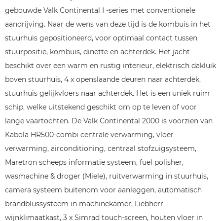
gebouwde Valk Continental I -series met conventionele
aandrijving. Naar de wens van deze tijd is de kombuis in het
stuurhuis gepositioneerd, voor optimaal contact tussen
stuurpositie, kombuis, dinette en achterdek. Het jacht
beschikt over een warm en rustig interieur, elektrisch dakluik
boven stuurhuis, 4 x openslaande deuren naar achterdek,
stuurhuis gelijkvloers naar achterdek. Het is een uniek ruim
schip, welke uitstekend geschikt om op te leven of voor
lange vaartochten. De Valk Continental 2000 is voorzien van
Kabola HR500-combi centrale verwarming, vloer
verwarming, airconditioning, centraal stofzuigsysteem,
Maretron scheeps informatie systeem, fuel polisher,
wasmachine & droger (Miele), ruitverwarming in stuurhuis,
camera systeem buitenom voor aanleggen, automatisch
brandblussysteem in machinekamer, Liebherr
wijnklimaatkast, 3 x Simrad touch-screen, houten vloer in