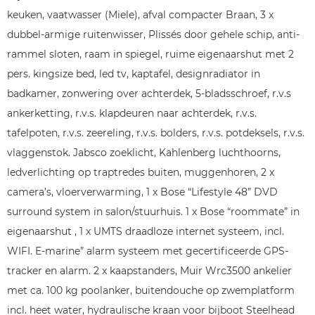
keuken, vaatwasser (Miele), afval compacter Braan, 3 x
dubbel-armige ruitenwisser, Plissés door gehele schip, anti-
rammel sloten, raam in spiegel, ruime eigenaarshut met 2
pers. kingsize bed, led tv, kaptafel, designradiator in
badkamer, zonwering over achterdek, 5-bladsschroef, r.v.s
ankerketting, r.v.s. klapdeuren naar achterdek, r.v.s.
tafelpoten, r.v.s. zeereling, r.v.s. bolders, r.v.s. potdeksels, r.v.s.
vlaggenstok. Jabsco zoeklicht, Kahlenberg luchthoorns,
ledverlichting op traptredes buiten, muggenhoren, 2 x
camera’s, vloerverwarming, 1 x Bose “Lifestyle 48” DVD
surround system in salon/stuurhuis. 1 x Bose “roommate” in
eigenaarshut , 1 x UMTS draadloze internet systeem, incl.
WIFI. E-marine” alarm systeem met gecertificeerde GPS-
tracker en alarm. 2 x kaapstanders, Muir Wrc3500 ankelier
met ca. 100 kg poolanker, buitendouche op zwemplatform
incl. heet water, hydraulische kraan voor bijboot Steelhead