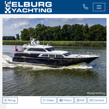
Terug
Video
Foto's
Pdf
Contact