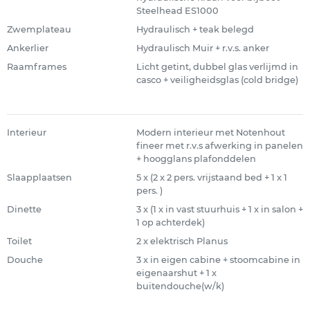
Steelhead ES1000
Zwemplateau
Hydraulisch + teak belegd
Ankerlier
Hydraulisch Muir + r.v.s. anker
Raamframes
Licht getint, dubbel glas verlijmd in
casco + veiligheidsglas (cold bridge)
Interieur
Modern interieur met Notenhout
fineer met r.v.s afwerking in panelen
+ hoogglans plafonddelen
Slaapplaatsen
5 x (2 x 2 pers. vrijstaand bed + 1 x 1
pers. )
Dinette
3 x (1 x in vast stuurhuis + 1 x in salon +
1 op achterdek)
Toilet
2 x elektrisch Planus
Douche
3 x in eigen cabine + stoomcabine in
eigenaarshut + 1 x
buitendouche(w/k)