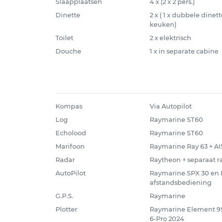
Slaapplaatsen
4 x (2 x 2 pers.)
Dinette
2 x ( 1 x dubbele dinet
keuken)
Toilet
2 x elektrisch
Douche
1 x in separate cabine
Kompas
Via Autopilot
Log
Raymarine ST60
Echolood
Raymarine ST60
Marifoon
Raymarine Ray 63 + A
Radar
Raytheon + separaat 
AutoPilot
Raymarine SPX 30 en P
afstandsbediening
G.P.S.
Raymarine
Plotter
Raymarine Element 9S
6-Pro 2024