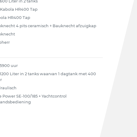
 600 Liter in 2 tanks
 Kabola HR400 Tap
ola HR400 Tap
knecht 4 pits ceramisch + Bauknecht afzuigkap
uknecht
bherr
 5900 uur
 1200 Liter in 2 tanks waarvan 1 dagtank met 400
r
raulisch
e Power SE-100/185 + Yachtcontrol
tandsbediening