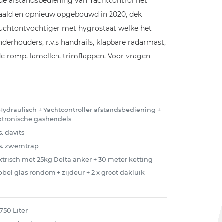
de afstandsbediening van Yachtcontrol het
raald en opnieuw opgebouwd in 2020, dek
luchtontvochtiger met hygrostaat welke het
fenderhouders, r.v.s handrails, klapbare radarmast,
de romp, lamellen, trimflappen. Voor vragen
 Hydraulisch + Yachtcontroller afstandsbediening +
ktronische gashendels
s. davits
.s. zwemtrap
ktrisch met 25kg Delta anker + 30 meter ketting
bel glas rondom + zijdeur + 2 x groot dakluik
 750 Liter