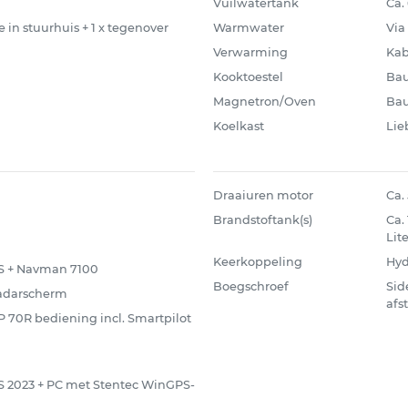
Vuilwatertank
Ca.
te in stuurhuis + 1 x tegenover
Warmwater
Via
Verwarming
Kab
Kooktoestel
Bau
Magnetron/Oven
Ba
Koelkast
Lie
Draaiuren motor
Ca.
Brandstoftank(s)
Ca.
Lite
Keerkoppeling
Hyd
IS + Navman 7100
Boegschroef
Sid
radarscherm
afs
 70R bediening incl. Smartpilot
 2023 + PC met Stentec WinGPS-