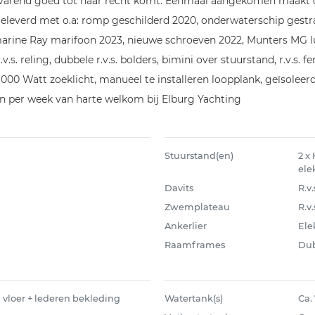
elvarend goed tot haar recht komt. Eenmaal aangekomen maakt 
eleverd met o.a: romp geschilderd 2020, onderwaterschip gest
marine Ray marifoon 2023, nieuwe schroeven 2022, Munters MG 
.s. reling, dubbele r.v.s. bolders, bimini over stuurstand, r.v.s. 
1000 Watt zoeklicht, manueel te installeren loopplank, geïsoleer
n per week van harte welkom bij Elburg Yachting
Stuurstand(en)
2 x
ele
Davits
R.v.
Zwemplateau
R.v
Ankerlier
Ele
Raamframes
Dub
vloer + lederen bekleding
Watertank(s)
Ca.