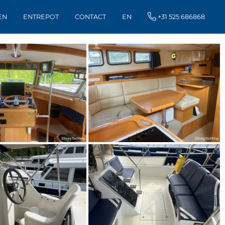
EN
ENTREPOT
CONTACT
EN
+31 525 686868