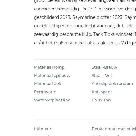
groot bereik waarbij ze zowel langzaam als sn
aanmeren eenvoudig. Deze Pilot wordt verder g
geschilderd 2023, Raymarine plotter 2023, Ray
gehele schip van droge lucht voorziet, dubbele r.v
zeewaardig beschutte kuip, Tack Ticks windset, 
en/of het maken van een afspraak bent u 7 dage
Materiaal romp
Staal -Blauw
Materiaal opbouw
Staal - Wit
Materiaal dek
Anti slip dek rondom
Rompvorm
Knikspant
Waterverplaatsing
Ca. 17 Ton
Interieur
Beukenhout met vinyl 