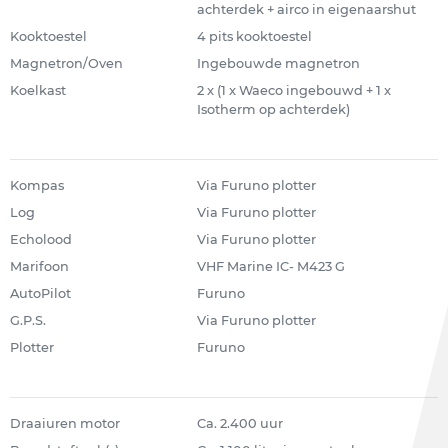
achterdek + airco in eigenaarshut
Kooktoestel
4 pits kooktoestel
Magnetron/Oven
Ingebouwde magnetron
Koelkast
2 x (1 x Waeco ingebouwd + 1 x
Isotherm op achterdek)
Kompas
Via Furuno plotter
Log
Via Furuno plotter
Echolood
Via Furuno plotter
Marifoon
VHF Marine IC- M423 G
AutoPilot
Furuno
G.P.S.
Via Furuno plotter
Plotter
Furuno
Draaiuren motor
Ca. 2.400 uur