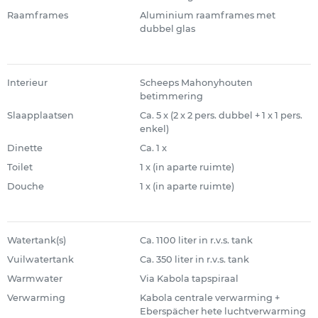
Raamframes
Aluminium raamframes met
dubbel glas
Interieur
Scheeps Mahonyhouten
betimmering
Slaapplaatsen
Ca. 5 x (2 x 2 pers. dubbel + 1 x 1 pers.
enkel)
Dinette
Ca. 1 x
Toilet
1 x (in aparte ruimte)
Douche
1 x (in aparte ruimte)
Watertank(s)
Ca. 1100 liter in r.v.s. tank
Vuilwatertank
Ca. 350 liter in r.v.s. tank
Warmwater
Via Kabola tapspiraal
Verwarming
Kabola centrale verwarming +
Eberspächer hete luchtverwarming