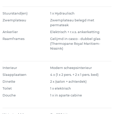
Stuurstand(en)
1 x Hydraulisch
Zwemplateau
Zwemplateau belegd met
permateak
Ankerlier
Elektrisch + r.v.s. ankerketting
Raamframes
Gelijmd in casco - dubbel glas
(Thermopane Royal Maritiem-
Nissink)
Interieur
Modern scheepsinterieur
Slaapplaatsen
4 x (1 x 2 pers. + 2 x 1 pers. bed)
Dinette
2 x (salon + achterdek)
Toilet
1 x elektrisch
Douche
1 x in aparte cabine