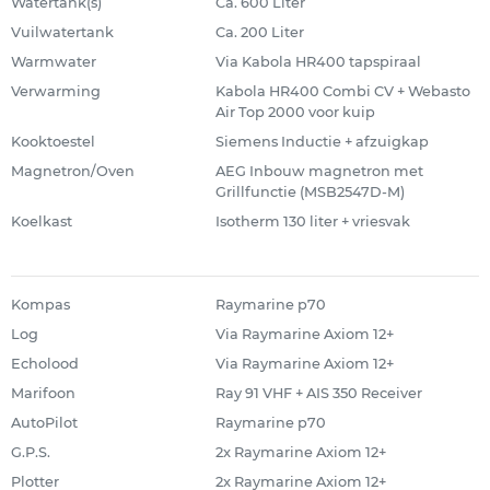
Watertank(s)
Ca. 600 Liter
Vuilwatertank
Ca. 200 Liter
Warmwater
Via Kabola HR400 tapspiraal
Verwarming
Kabola HR400 Combi CV + Webasto
Air Top 2000 voor kuip
Kooktoestel
Siemens Inductie + afzuigkap
Magnetron/Oven
AEG Inbouw magnetron met
Grillfunctie (MSB2547D-M)
Koelkast
Isotherm 130 liter + vriesvak
Kompas
Raymarine p70
Log
Via Raymarine Axiom 12+
Echolood
Via Raymarine Axiom 12+
Marifoon
Ray 91 VHF + AIS 350 Receiver
AutoPilot
Raymarine p70
G.P.S.
2x Raymarine Axiom 12+
Plotter
2x Raymarine Axiom 12+