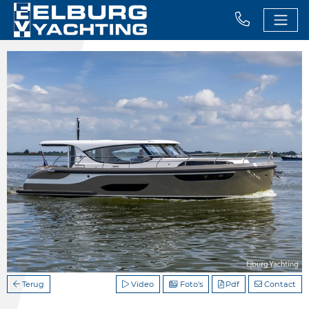
Terug
Video
Foto's
Pdf
Contact