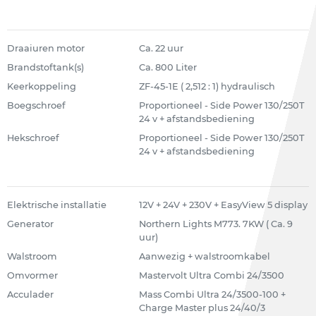
Draaiuren motor
Ca. 22 uur
Brandstoftank(s)
Ca. 800 Liter
Keerkoppeling
ZF-45-1E ( 2,512 : 1) hydraulisch
Boegschroef
Proportioneel - Side Power 130/250T
24 v + afstandsbediening
Hekschroef
Proportioneel - Side Power 130/250T
24 v + afstandsbediening
Elektrische installatie
12V + 24V + 230V + EasyView 5 display
Generator
Northern Lights M773. 7KW ( Ca. 9
uur)
Walstroom
Aanwezig + walstroomkabel
Omvormer
Mastervolt Ultra Combi 24/3500
Acculader
Mass Combi Ultra 24/3500-100 +
Charge Master plus 24/40/3