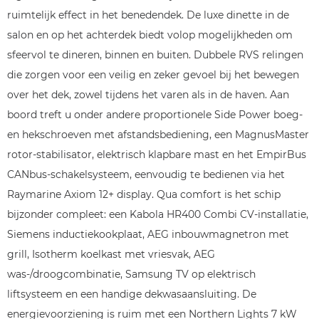
ruimtelijk effect in het benedendek. De luxe dinette in de
salon en op het achterdek biedt volop mogelijkheden om
sfeervol te dineren, binnen en buiten. Dubbele RVS relingen
die zorgen voor een veilig en zeker gevoel bij het bewegen
over het dek, zowel tijdens het varen als in de haven. Aan
boord treft u onder andere proportionele Side Power boeg-
en hekschroeven met afstandsbediening, een MagnusMaster
rotor-stabilisator, elektrisch klapbare mast en het EmpirBus
CANbus-schakelsysteem, eenvoudig te bedienen via het
Raymarine Axiom 12+ display. Qua comfort is het schip
bijzonder compleet: een Kabola HR400 Combi CV-installatie,
Siemens inductiekookplaat, AEG inbouwmagnetron met
grill, Isotherm koelkast met vriesvak, AEG
was-/droogcombinatie, Samsung TV op elektrisch
liftsysteem en een handige dekwasaansluiting. De
energievoorziening is ruim met een Northern Lights 7 kW