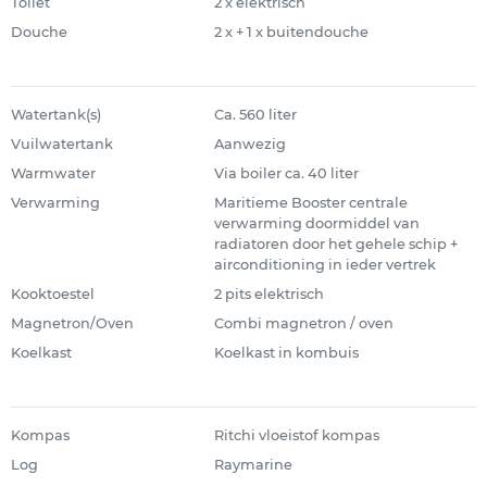
Toilet
2 x elektrisch
Douche
2 x + 1 x buitendouche
Watertank(s)
Ca. 560 liter
Vuilwatertank
Aanwezig
Warmwater
Via boiler ca. 40 liter
Verwarming
Maritieme Booster centrale
verwarming doormiddel van
radiatoren door het gehele schip +
airconditioning in ieder vertrek
Kooktoestel
2 pits elektrisch
Magnetron/Oven
Combi magnetron / oven
Koelkast
Koelkast in kombuis
Kompas
Ritchi vloeistof kompas
Log
Raymarine