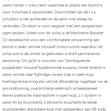
vaste hutten + crew cabin waarmee er plaats aan boord is
voor minimaal 6 opvarenden. Doormiddel van de r.v.s.
schuifpui is het achterdek en de salon met elkaar te
verbinden. De salon is ruim opgezet met een aangesloten
open keuken. Uniek voor dit schip is de Maritieme Booster
CV dieselkachel voor een comfortabele verwarming aan
boord in ieder vertrek inclusief motorruimte waardoor dit
schip ook in de winter te gebruiken is en/of permanente
bewoning. Dit jacht is voorzien van: Geïntegreerde
kuipbanken inclusief bijbehorende kussens, ronde dinette in
salon, entree naar flybridge via een trap in open kuip,
koeling/verwarming per vertrek afzonderlijk regelbaar via de
airconditioning, overzichtelijk elektrisch schakelpaneel,
kleine praktische wasmachine in open kuip, 2 x zijraam in
salon en bij stuurstand, 2-persoons stuurbank bij beide
stuurstanden, afsluitbare kuip met spiegeldeur aan SB zijde,