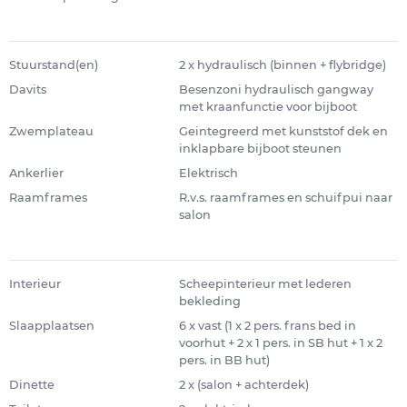
Stuurstand(en)
2 x hydraulisch (binnen + flybridge)
Davits
Besenzoni hydraulisch gangway
met kraanfunctie voor bijboot
Zwemplateau
Geintegreerd met kunststof dek en
inklapbare bijboot steunen
Ankerlier
Elektrisch
Raamframes
R.v.s. raamframes en schuifpui naar
salon
Interieur
Scheepinterieur met lederen
bekleding
Slaapplaatsen
6 x vast (1 x 2 pers. frans bed in
voorhut + 2 x 1 pers. in SB hut + 1 x 2
pers. in BB hut)
Dinette
2 x (salon + achterdek)