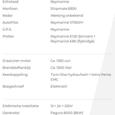
Echolood
Raymarine
Marifoon
Shipmate 8300
Radar
Werking onbekend
AutoPilot
Raymarine ST6001+
G.P.S.
Raymarine
Plotter
Raymarine E120 (binnen) +
Raymarine E80 (flybridge)
Draaiuren motor
Ca. 1350 uur
Brandstoftank(s)
Ca. 1500 liter
Keerkoppeling
Twin-Disc hydraulisch + Volvo Penta
EMC
Boegschroef
Elektrisch
Elektrische installatie
12 + 24 + 220V
Generator
Paguro 8000 (8kW)