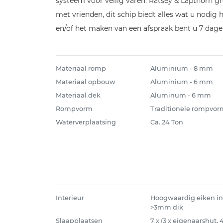
systeem voor veilig varen. Ratsey & Lapthorn gr
met vrienden, dit schip biedt alles wat u nodig 
en/of het maken van een afspraak bent u 7 dage
Materiaal romp
Aluminium - 8 mm
Materiaal opbouw
Aluminium - 6 mm
Materiaal dek
Aluminum - 6 mm
Rompvorm
Traditionele rompvor
Waterverplaatsing
Ca. 24 Ton
Interieur
Hoogwaardig eiken inte
>3mm dik
Slaapplaatsen
7 x (3 x eigenaarshut, 4