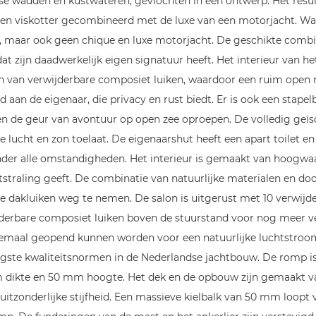
e wadden en kustwateren, gevlochten in een ontwerp. Het resulta
een viskotter gecombineerd met de luxe van een motorjacht. Wad
r, maar ook geen chique en luxe motorjacht. De geschikte combin
at zijn daadwerkelijk eigen signatuur heeft. Het interieur van h
ien van verwijderbare composiet luiken, waardoor een ruim open r
d aan de eigenaar, die privacy en rust biedt. Er is ook een stape
n en de geur van avontuur op open zee oproepen. De volledig geï
se lucht en zon toelaat. De eigenaarshut heeft een apart toilet
onder alle omstandigheden. Het interieur is gemaakt van hoogwa
itstraling geeft. De combinatie van natuurlijke materialen en doo
 de dakluiken weg te nemen. De salon is uitgerust met 10 verwij
ijderbare composiet luiken boven de stuurstand voor nog meer ve
lemaal geopend kunnen worden voor een natuurlijke luchtstroom e
oogste kwaliteitsnormen in de Nederlandse jachtbouw. De romp
ikte en 50 mm hoogte. Het dek en de opbouw zijn gemaakt van
uitzonderlijke stijfheid. Een massieve kielbalk van 50 mm loopt