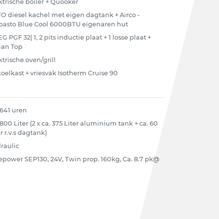
ktrische boiler + Quooker
O diesel kachel met eigen dagtank + Airco -
asto Blue Cool 6000BTU eigenaren hut
G PGF 32| 1, 2 pits inductie plaat + 1 losse plaat +
ian Top
ktrische oven/grill
 koelkast + vriesvak Isotherm Cruise 90
 641 uren
 800 Liter (2 x ca. 375 Liter aluminium tank + ca. 60
r r.v.s dagtank)
raulic
epower SEP130, 24V, Twin prop. 160kg, Ca. 8.7 pk@