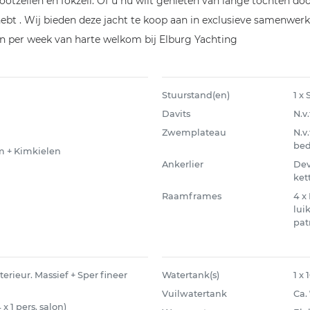
ootzeilen en fokzeil. Of u nu wilt genieten van lange tochten 
hebt . Wij bieden deze jacht te koop aan in exclusieve samenwerk
n per week van harte welkom bij Elburg Yachting
Stuurstand(en)
1 x
Davits
N.v.
Zwemplateau
N.v
bed
m + Kimkielen
Ankerlier
Dev
ket
Raamframes
4 x
lui
pat
rieur. Massief + Sper fineer
Watertank(s)
1 x
Vuilwatertank
Ca.
 x 1 pers. salon)