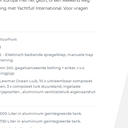
door Europa met het gezin, of een weekend weg
ing met Yachtfull International. Voor vragen
 Stuurhuis
t
.t. - Elektrisch bediende spiegelklep, manuele trap
iening
on 24V, gagalvaniseerde ketting + anker, r.v.s.
tingpijp
 Lewmar Ocean Luik, 10 x uitneembaar composiet
ken, 3 x composiet luik stuurstand, ingelaste
rijspoorten , aluminium ventilatieluik eigenaarshut
 1000 Liter in aluminium geïntegreerde tank.
 750 Liter in aluminium geïntegreerde tank.