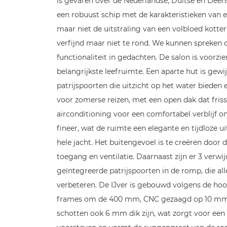
is gevaren over de Nederlandse, Duitse en Deens
een robuust schip met de karakteristieken van 
maar niet de uitstraling van een volbloed kotte
verfijnd maar niet te rond. We kunnen spreken d
functionaliteit in gedachten. De salon is voorz
belangrijkste leefruimte. Een aparte hut is gewij
patrijspoorten die uitzicht op het water biede
voor zomerse reizen, met een open dak dat fris
airconditioning voor een comfortabel verblijf 
fineer, wat de ruimte een elegante en tijdloze u
hele jacht. Het buitengevoel is te creëren door
toegang en ventilatie. Daarnaast zijn er 3 verw
geïntegreerde patrijspoorten in de romp, die al
verbeteren. De IJver is gebouwd volgens de h
frames om de 400 mm, CNC gezaagd op 10 mm d
schotten ook 6 mm dik zijn, wat zorgt voor een 