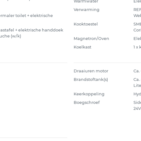
Warmwater
Ele
Verwarming
REF
rmaler toilet + elektrische
Web
Kooktoestel
SME
 wastafel + elektrische handdoek
Cor
ouche (w/k)
Magnetron/Oven
Ele
Koelkast
1 x
Draaiuren motor
Ca.
Brandstoftank(s)
Ca.
Lite
Keerkoppeling
Hyd
Boegschroef
Sid
24V