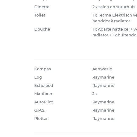
Dinette
2 x salon en stuurhuis
Toilet
1 x Tecma Elektrisch ve
handdoek radiator
Douche
1 x Aparte natte cel +
radiator + 1 x buitend
Kompas
Aanwezig
Log
Raymarine
Echolood
Raymarine
Marifoon
Ja
AutoPilot
Raymarine
G.P.S.
Raymarine
Plotter
Raymarine