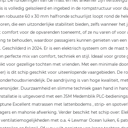
p. De funderingen van de mast en het ankerlier zijn verstevi
uis is volledig geïsoleerd en ingebed in de rompstructuur voor 
 robuuste 60 x 30 mm halfronde schuurlijst loopt rond de hele
en, die een uitzonderlijke stabiliteit bieden, zelfs wanneer het j
t comfort voor de opvarenden toeneemt, of ze nu varen of voor 
ng te behouden, waardoor passagiers kunnen genieten van een m
Geschilderd in 2024. Er is een elektrisch systeem om de mast te
n perfecte mix van comfort, techniek en stijl. Ideaal voor grote
hikt voor gezellige tochten met vrienden. Met een minimale doo
meter) is dit schip geschikt voor uiteenlopende vaargebieden. De
derhoudsvriendelijk. De aandrijving is van hoge kwaliteit, me
ossensnijder. Duurzaamheid en slimme techniek gaan hand in han
installatie is uitgevoerd met een JSM Medemblik PLC-bediening
eptune Excellent matrassen met lattenbodems , strip- en spotver
gers en mahonie afwerking. Verder beschikt het schip over: Ele
entilatiemogelijkheden met o.a. 4 Lewmar Ocean luiken, 6 patr