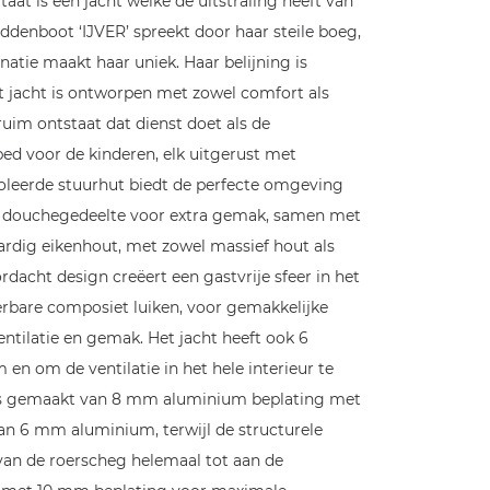
at is een jacht welke de uitstraling heeft van
denboot ‘IJVER’ spreekt door haar steile boeg,
atie maakt haar uniek. Haar belijning is
et jacht is ontworpen met zowel comfort als
uim ontstaat dat dienst doet als de
lbed voor de kinderen, elk uitgerust met
soleerde stuurhut biedt de perfecte omgeving
 en douchegedeelte voor extra gemak, samen met
ardig eikenhout, met zowel massief hout als
rdacht design creëert een gastvrije sfeer in het
derbare composiet luiken, voor gemakkelijke
ntilatie en gemak. Het jacht heeft ook 6
n om de ventilatie in het hele interieur te
 is gemaakt van 8 mm aluminium beplating met
 6 mm aluminium, terwijl de structurele
 van de roerscheg helemaal tot aan de