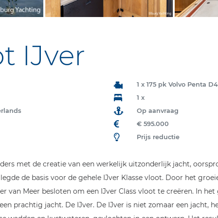
 IJver
1 x 175 pk Volvo Penta D4
1 x
erlands
Op aanvraag
€ 595.000
Prijs reductie
ders met de creatie van een werkelijk uitzonderlijk jacht, oorsp
legde de basis voor de gehele IJver Klasse vloot. Door het groei
 van Meer besloten om een IJver Class vloot te creëren. In he
 prachtig jacht. De IJver. De IJver is niet zomaar een jacht, het