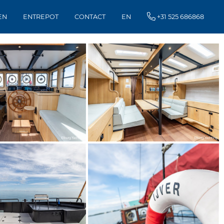
EN
ENTREPOT
CONTACT
EN
+31 525 686868