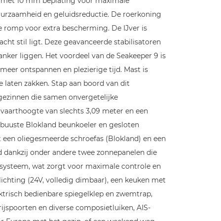
gd met 10 mm beplating voor maximale
duurzaamheid en geluidsreductie. De roerkoning
 romp voor extra bescherming. De IJver is
acht stil ligt. Deze geavanceerde stabilisatoren
anker liggen. Het voordeel van de Seakeeper 9 is
eer ontspannen en plezierige tijd. Mast is
 laten zakken. Stap aan boord van dit
 gezinnen die samen onvergetelijke
rvaarthoogte van slechts 3,09 meter en een
 robuuste Blokland beunkoeler en gesloten
t een oliegesmeerde schroefas (Blokland) en een
d dankzij onder andere twee zonnepanelen die
ssysteem, wat zorgt voor maximale controle en
lichting (24V, volledig dimbaar), een keuken met
ktrisch bedienbare spiegelklep en zwemtrap,
ijspoorten en diverse composietluiken, AIS-