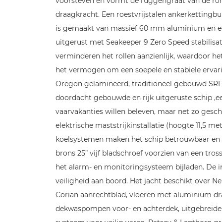
voorsteven en vormt de ruggengraat van de rom
draagkracht. Een roestvrijstalen ankerkettingb
is gemaakt van massief 60 mm aluminium en een
uitgerust met Seakeeper 9 Zero Speed stabilisator
verminderen het rollen aanzienlijk, waardoor he
het vermogen om een soepele en stabiele ervari
Oregon gelamineerd, traditioneel gebouwd SRF. 
doordacht gebouwde en rijk uitgeruste schip ,ee
vaarvakanties willen beleven, maar net zo gesc
elektrische maststrijkinstallatie (hoogte 11,5 
koelsystemen maken het schip betrouwbaar en on
brons 25” vijf bladschroef voorzien van een tr
het alarm- en monitoringsysteem bijladen. De 
veiligheid aan boord. Het jacht beschikt over N
Corian aanrechtblad, vloeren met aluminium dra
dekwaspompen voor- en achterdek, uitgebreide v