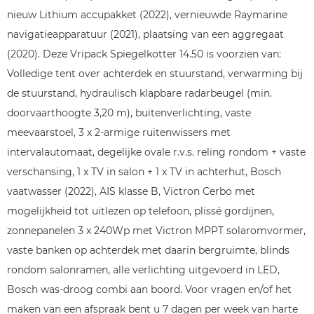
nieuw Lithium accupakket (2022), vernieuwde Raymarine
navigatieapparatuur (2021), plaatsing van een aggregaat
(2020). Deze Vripack Spiegelkotter 14.50 is voorzien van:
Volledige tent over achterdek en stuurstand, verwarming bij
de stuurstand, hydraulisch klapbare radarbeugel (min.
doorvaarthoogte 3,20 m), buitenverlichting, vaste
meevaarstoel, 3 x 2-armige ruitenwissers met
intervalautomaat, degelijke ovale r.v.s. reling rondom + vaste
verschansing, 1 x TV in salon + 1 x TV in achterhut, Bosch
vaatwasser (2022), AIS klasse B, Victron Cerbo met
mogelijkheid tot uitlezen op telefoon, plissé gordijnen,
zonnepanelen 3 x 240Wp met Victron MPPT solaromvormer,
vaste banken op achterdek met daarin bergruimte, blinds
rondom salonramen, alle verlichting uitgevoerd in LED,
Bosch was-droog combi aan boord. Voor vragen en/of het
maken van een afspraak bent u 7 dagen per week van harte