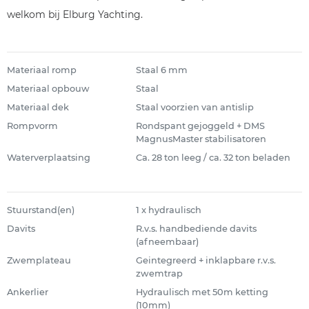
welkom bij Elburg Yachting.
Materiaal romp
Staal 6 mm
Materiaal opbouw
Staal
Materiaal dek
Staal voorzien van antislip
Rompvorm
Rondspant gejoggeld + DMS
MagnusMaster stabilisatoren
Waterverplaatsing
Ca. 28 ton leeg / ca. 32 ton beladen
Stuurstand(en)
1 x hydraulisch
Davits
R.v.s. handbediende davits
(afneembaar)
Zwemplateau
Geintegreerd + inklapbare r.v.s.
zwemtrap
Ankerlier
Hydraulisch met 50m ketting
(10mm)