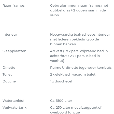
Raamframes
Gebo aluminium raamframes met
dubbel glas + 2 x open raam in de
salon
Interieur
Hoogwaardig teak scheepsinterieur
met lederen bekleding op de
binnen banken
Slaapplaatsen
4 x vast (1 x 2 pers. vrijstaand bed in
achterhut + 2 x 1 pers. V-bed in
voorhut)
Dinette
Ruime U-dinette tegenover kombuis
Toilet
2 x elektrisch vacuum toilet
Douche
1 x douchecel
Watertank(s)
Ca. 1500 Liter
Vuilwatertank
Ca. 250 Liter met afzuigpunt of
overboord functie