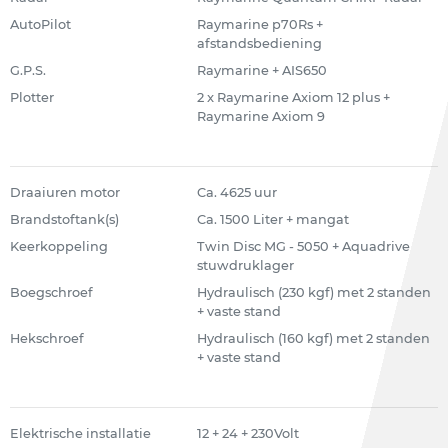
AutoPilot
Raymarine p70Rs +
afstandsbediening
G.P.S.
Raymarine + AIS650
Plotter
2 x Raymarine Axiom 12 plus +
Raymarine Axiom 9
Draaiuren motor
Ca. 4625 uur
Brandstoftank(s)
Ca. 1500 Liter + mangat
Keerkoppeling
Twin Disc MG - 5050 + Aquadrive
stuwdruklager
Boegschroef
Hydraulisch (230 kgf) met 2 standen
+ vaste stand
Hekschroef
Hydraulisch (160 kgf) met 2 standen
+ vaste stand
Elektrische installatie
12 + 24 + 230Volt