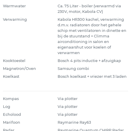
Warmwater
Ca. 75 Liter - boiler (verwarmd via
230V, motor, Kabola CV)
Verwarming
Kabola HR300 kachel, verwarming
d.m.v. radiatoren door het gehele
schip met ventilatoren in dinette en
bij de stuurstand + Climma
airconditioning in salon en
eigenaarshut voor koelen of
verwarmen
Kooktoestel
Bosch 4 pits inductie + afzuigkap
Magnetron/Oven
Samsung combi
Koelkast
Bosch koelkast + vriezer met 3 laden
Kompas
Via plotter
Log
Via plotter
Echolood
Via plotter
Marifoon
Raymarine Ray63
Radar
Raymarine Quantum CHIRP Radar