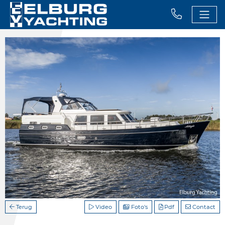
Terug
Video
Foto's
Pdf
Contact