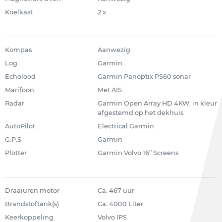
Koelkast
2 x
Kompas
Aanwezig
Log
Garmin
Echolood
Garmin Panoptix PS60 sonar
Marifoon
Met AIS
Radar
Garmin Open Array HD 4KW, in kleur
afgestemd op het dekhuis
AutoPilot
Electrical Garmin
G.P.S.
Garmin
Plotter
Garmin Volvo 16” Screens
Draaiuren motor
Ca. 467 uur
Brandstoftank(s)
Ca. 4000 Liter
Keerkoppeling
Volvo IPS