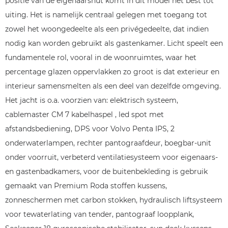
positie van de eigenaarshut komt in dit model het best tot
uiting. Het is namelijk centraal gelegen met toegang tot
zowel het woongedeelte als een privégedeelte, dat indien
nodig kan worden gebruikt als gastenkamer. Licht speelt een
fundamentele rol, vooral in de woonruimtes, waar het
percentage glazen oppervlakken zo groot is dat exterieur en
interieur samensmelten als een deel van dezelfde omgeving.
Het jacht is o.a. voorzien van: elektrisch systeem,
cablemaster CM 7 kabelhaspel , led spot met
afstandsbediening, DPS voor Volvo Penta IPS, 2
onderwaterlampen, rechter pantograafdeur, boegbar-unit
onder voorruit, verbeterd ventilatiesysteem voor eigenaars-
en gastenbadkamers, voor de buitenbekleding is gebruik
gemaakt van Premium Roda stoffen kussens,
zonneschermen met carbon stokken, hydraulisch liftsysteem
voor tewaterlating van tender, pantograaf loopplank,