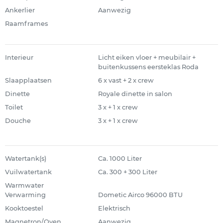
Ankerlier
Aanwezig
Raamframes
Interieur
Licht eiken vloer + meubilair +
buitenkussens eersteklas Roda
Slaapplaatsen
6 x vast + 2 x crew
Dinette
Royale dinette in salon
Toilet
3 x + 1 x crew
Douche
3 x + 1 x crew
Watertank(s)
Ca. 1000 Liter
Vuilwatertank
Ca. 300 + 300 Liter
Warmwater
Verwarming
Dometic Airco 96000 BTU
Kooktoestel
Elektrisch
Magnetron/Oven
Aanwezig