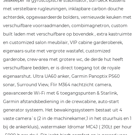
Seakeeper 18 gyroscopische stabilisator, sun deck kussens
met verstelbare rugleuningen, inklapbare carbon douche
achterdek, opgewaardeerde bolders, vernieuwde keuken met
verschuifbare voorraadmanden, combimagnetron, custom
built laden met verschuifbare op bovendek , extra kastruimte
en customized salon meubilair, VIP cabine garderoberek,
eigenaars-suite met vergrote wastafel, customized
garderobe, crew-area met grotere wc, de derde hut heeft
verschuifbare bedden, er is direct toegang tot de royale
eigenaarshut. Ultra UA60 anker, Garmin Panoptix PS60
sonar, Surround View, Flir M364 nachtzicht camera,
geavanceerde Wi-Fi met 6 toegangspunten & Starlink,
Garmin afstandsbediening in de crewcabine, auto-start
generator systeem. Het bewakingssysteem bestaat uit 4
vaste camera`s (2 in de machinekamer,1 in het stuurhuis en 1
bij de ankerkluis), watermaker Idromar MC4J ( 210Lt per hour