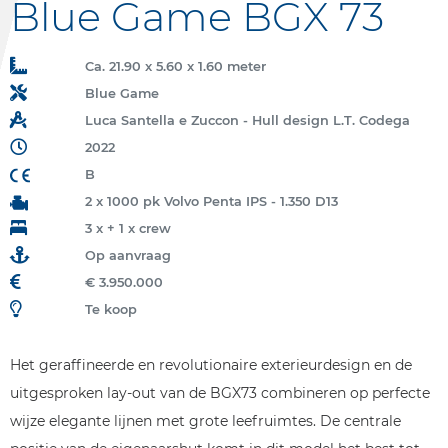
Blue Game BGX 73
Ca. 21.90 x 5.60 x 1.60 meter
Blue Game
Luca Santella e Zuccon - Hull design L.T. Codega
2022
B
2 x 1000 pk Volvo Penta IPS - 1.350 D13
3 x + 1 x crew
Op aanvraag
€ 3.950.000
Te koop
Het geraffineerde en revolutionaire exterieurdesign en de
uitgesproken lay-out van de BGX73 combineren op perfecte
wijze elegante lijnen met grote leefruimtes. De centrale