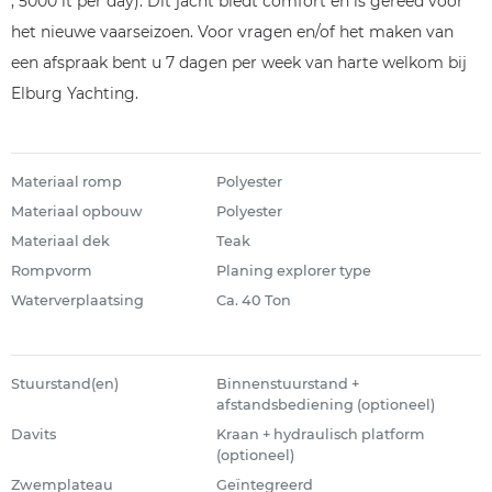
, 5000 lt per day). Dit jacht biedt comfort en is gereed voor
het nieuwe vaarseizoen. Voor vragen en/of het maken van
een afspraak bent u 7 dagen per week van harte welkom bij
Elburg Yachting.
Materiaal romp
Polyester
Materiaal opbouw
Polyester
Materiaal dek
Teak
Rompvorm
Planing explorer type
Waterverplaatsing
Ca. 40 Ton
Stuurstand(en)
Binnenstuurstand +
afstandsbediening (optioneel)
Davits
Kraan + hydraulisch platform
(optioneel)
Zwemplateau
Geïntegreerd