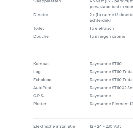
Slaapplaatsen
4 x vast (1 x 2 pers vri
pers. stapelbed in voo
Dinette
2 x (1 x ruime U-dinett
achterdek)
Toilet
1 x elektrisch
Douche
1 x in eigen cabine
Kompas
Raymarine ST60
Log
Raymarine ST60 Trida
Echolood
Raymarine ST60 Trida
AutoPilot
Raymarine ST6002 Sma
G.P.S.
Raymarine
Plotter
Raymarine Element 12
Elektrische installatie
12 + 24 + 230 Volt