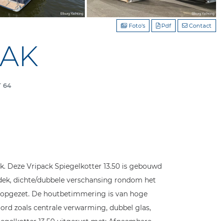
Foto's
Pdf
Contact
 AK
T 64
 Deze Vripack Spiegelkotter 13.50 is gebouwd
rdek, dichte/dubbele verschansing rondom het
uim opgezet. De houtbetimmering is van hoge
oord zoals centrale verwarming, dubbel glas,