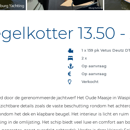
gelkotter 13.50 -
1 x 159 pk Vetus Deutz D
2 x
Op aanvraag
Op aanvraag
Verkocht
d door de gerenommeerde jachtwerf Het Oude Maasje in Waspik.
zichtbare details zoals de vaste beschutting rondom het achte
s rondom het dek en klapbare beugel. Het interieur is licht en r
ing in de omlijsting. Het schip biedt veel luxe en comfort aan b