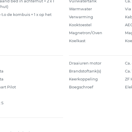
jstaand bed in achterhut + 2 x 1
Vuilwatertank
Ca. 
rhut)
Warmwater
Via
e t.o de kombuis + 1 x op het
Verwarming
Kab
Kooktoestel
AEG
Magnetron/Oven
Mag
Koelkast
Koe
Draaiuren motor
Ca.
ta
Brandstoftank(s)
Ca. 
ta
Keerkoppeling
ZF 
rt Pilot
Boegschroef
Ele
 S