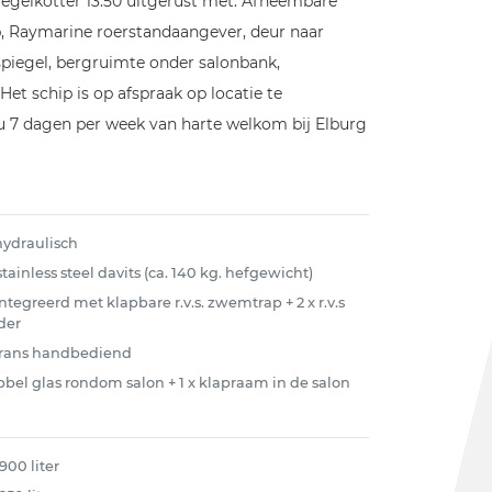
piegelkotter 13.50 uitgerust met: Afneembare
top, Raymarine roerstandaangever, deur naar
iegel, bergruimte onder salonbank,
et schip is op afspraak op locatie te
 u 7 dagen per week van harte welkom bij Elburg
 hydraulisch
 stainless steel davits (ca. 140 kg. hefgewicht)
ntegreerd met klapbare r.v.s. zwemtrap + 2 x r.v.s
der
rans handbediend
bel glas rondom salon + 1 x klapraam in de salon
900 liter