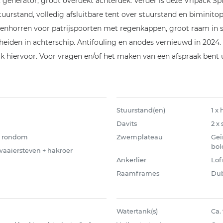
, generator, groot overdekt achterdek. Verder is deze Vripack S
r stuurstand, volledig afsluitbare tent over stuurstand en bimini
horren voor patrijspoorten met regenkappen, groot raam in sp
eiden in achterschip. Antifouling en anodes vernieuwd in 2024. H
k hiervoor. Voor vragen en/of het maken van een afspraak bent
Stuurstand(en)
1 x
Davits
2 x
ek rondom
Zwemplateau
Geï
bol
waaiersteven + hakroer
Ankerlier
Lof
Raamframes
Dub
Watertank(s)
Ca. 