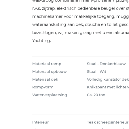
was-droog combinatie Haier I-pro serie 7 (2024)
r.v.s. zijtrap, elektrisch bedienbare beugel ove
machinekamer voor makkelijke toegang, muggen
wateraansluiting aan dek, douche en toilet gesch
bezichtigen, wij maken graag met u een afspraa
Yachting.
Materiaal romp
Staal - Donkerblauw
Materiaal opbouw
Staal - Wit
Materiaal dek
Volledig kunststof d
Rompvorm
Knikspant met lichte 
Waterverplaatsing
Ca. 20 ton
Interieur
Teak scheepsinterieur