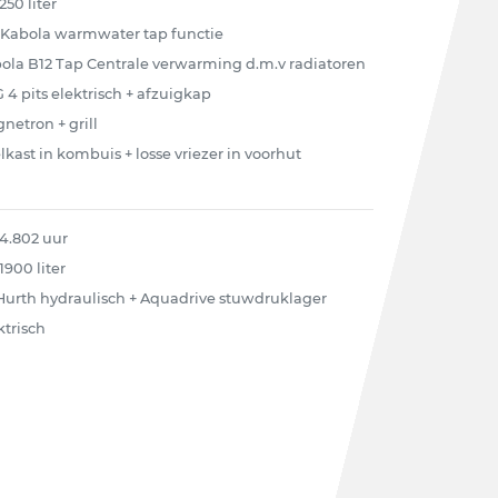
250 liter
 Kabola warmwater tap functie
ola B12 Tap Centrale verwarming d.m.v radiatoren
 4 pits elektrisch + afzuigkap
netron + grill
lkast in kombuis + losse vriezer in voorhut
 4.802 uur
1900 liter
Hurth hydraulisch + Aquadrive stuwdruklager
ktrisch