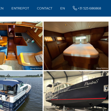
EN
ENTREPOT
CONTACT
EN
+31 525 686868