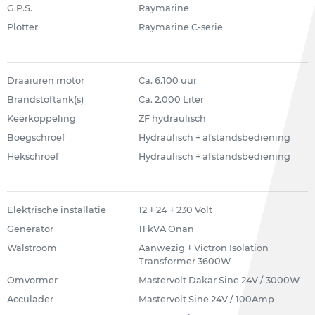
G.P.S.
Raymarine
Plotter
Raymarine C-serie
Draaiuren motor
Ca. 6.100 uur
Brandstoftank(s)
Ca. 2.000 Liter
Keerkoppeling
ZF hydraulisch
Boegschroef
Hydraulisch + afstandsbediening
Hekschroef
Hydraulisch + afstandsbediening
Elektrische installatie
12 + 24 + 230 Volt
Generator
11 kVA Onan
Walstroom
Aanwezig + Victron Isolation
Transformer 3600W
Omvormer
Mastervolt Dakar Sine 24V / 3000W
Acculader
Mastervolt Sine 24V / 100Amp