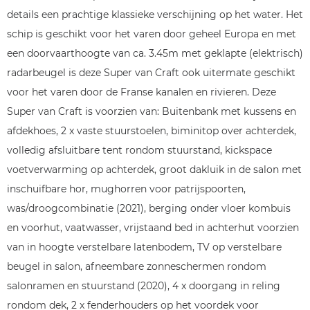
details een prachtige klassieke verschijning op het water. Het
schip is geschikt voor het varen door geheel Europa en met
een doorvaarthoogte van ca. 3.45m met geklapte (elektrisch)
radarbeugel is deze Super van Craft ook uitermate geschikt
voor het varen door de Franse kanalen en rivieren. Deze
Super van Craft is voorzien van: Buitenbank met kussens en
afdekhoes, 2 x vaste stuurstoelen, biminitop over achterdek,
volledig afsluitbare tent rondom stuurstand, kickspace
voetverwarming op achterdek, groot dakluik in de salon met
inschuifbare hor, mughorren voor patrijspoorten,
was/droogcombinatie (2021), berging onder vloer kombuis
en voorhut, vaatwasser, vrijstaand bed in achterhut voorzien
van in hoogte verstelbare latenbodem, TV op verstelbare
beugel in salon, afneembare zonneschermen rondom
salonramen en stuurstand (2020), 4 x doorgang in reling
rondom dek, 2 x fenderhouders op het voordek voor