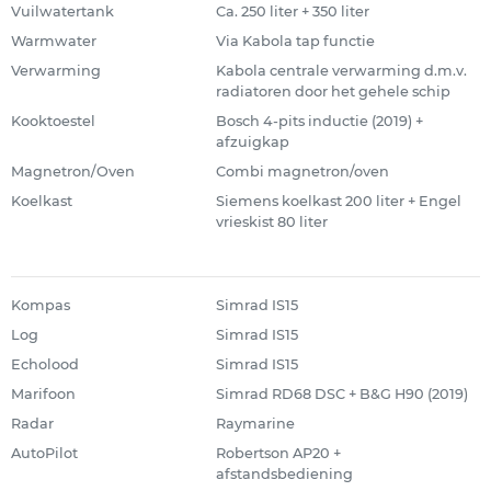
Vuilwatertank
Ca. 250 liter + 350 liter
Warmwater
Via Kabola tap functie
Verwarming
Kabola centrale verwarming d.m.v.
radiatoren door het gehele schip
Kooktoestel
Bosch 4-pits inductie (2019) +
afzuigkap
Magnetron/Oven
Combi magnetron/oven
Koelkast
Siemens koelkast 200 liter + Engel
vrieskist 80 liter
Kompas
Simrad IS15
Log
Simrad IS15
Echolood
Simrad IS15
Marifoon
Simrad RD68 DSC + B&G H90 (2019)
Radar
Raymarine
AutoPilot
Robertson AP20 +
afstandsbediening