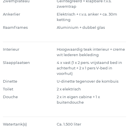
Zwemplateau
Geïntegreerd + klapbare r.v.s.
zwemtrap
Ankerlier
Elektrisch + r.v.s. anker + ca. 30m
ketting
Raamframes
Aluminium + dubbel glas
Interieur
Hoogwaardig teak interieur + creme
wit lederen bekleding
Slaapplaatsen
4 x vast (1 x 2 pers. vrijstaand bed in
achterhut + 2 x 1 pers V-bed in
voorhut)
Dinette
U-dinette tegenover de kombuis
Toilet
2 x elektrisch
Douche
2 x in eigen cabine + 1 x
buitendouche
Watertank(s)
Ca. 1.500 liter