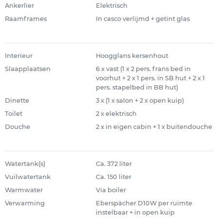
Ankerlier
Elektrisch
Raamframes
In casco verlijmd + getint glas
Interieur
Hoogglans kersenhout
Slaapplaatsen
6 x vast (1 x 2 pers. frans bed in
voorhut + 2 x 1 pers. in SB hut + 2 x 1
pers. stapelbed in BB hut)
Dinette
3 x (1 x salon + 2 x open kuip)
Toilet
2 x elektrisch
Douche
2 x in eigen cabin + 1 x buitendouche
Watertank(s)
Ca. 372 liter
Vuilwatertank
Ca. 150 liter
Warmwater
Via boiler
Verwarming
Eberspächer D10W per ruimte
instelbaar + in open kuip