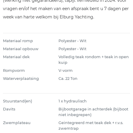
(werking niet gegarandeerd), tapijt vernieuwd in 2024. Voor
vragen en/of het maken van een afspraak bent u 7 dagen per
week van harte welkom bij Elburg Yachting.
Materiaal romp
Polyester - Wit
Materiaal opbouw
Polyester - Wit
Materiaal dek
Volledig teak rondom + teak in open
kuip
Rompvorm
V-vorm
Waterverplaatsing
Ca. 22 Ton
Stuurstand(en)
1 x hydraulisch
Davits
Bijbootgarage in achterdek (bijboot
niet inbegrepen)
Zwemplateau
Geïntegreerd met teak dek + r.v.s.
zwemtrap