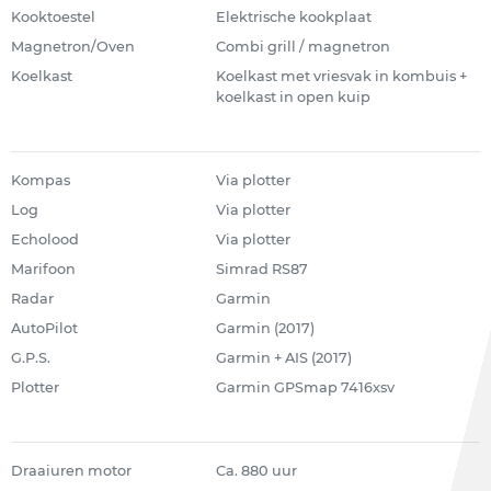
Kooktoestel
Elektrische kookplaat
Magnetron/Oven
Combi grill / magnetron
Koelkast
Koelkast met vriesvak in kombuis +
koelkast in open kuip
Kompas
Via plotter
Log
Via plotter
Echolood
Via plotter
Marifoon
Simrad RS87
Radar
Garmin
AutoPilot
Garmin (2017)
G.P.S.
Garmin + AIS (2017)
Plotter
Garmin GPSmap 7416xsv
Draaiuren motor
Ca. 880 uur