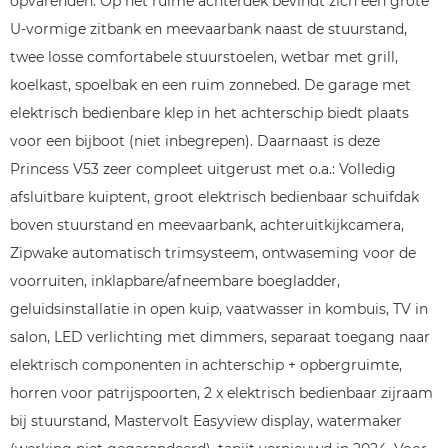
opvarenden. Op het ruime achterdek bevindt zich een grote
U-vormige zitbank en meevaarbank naast de stuurstand,
twee losse comfortabele stuurstoelen, wetbar met grill,
koelkast, spoelbak en een ruim zonnebed. De garage met
elektrisch bedienbare klep in het achterschip biedt plaats
voor een bijboot (niet inbegrepen). Daarnaast is deze
Princess V53 zeer compleet uitgerust met o.a.: Volledig
afsluitbare kuiptent, groot elektrisch bedienbaar schuifdak
boven stuurstand en meevaarbank, achteruitkijkcamera,
Zipwake automatisch trimsysteem, ontwaseming voor de
voorruiten, inklapbare/afneembare boegladder,
geluidsinstallatie in open kuip, vaatwasser in kombuis, TV in
salon, LED verlichting met dimmers, separaat toegang naar
elektrisch componenten in achterschip + opbergruimte,
horren voor patrijspoorten, 2 x elektrisch bedienbaar zijraam
bij stuurstand, Mastervolt Easyview display, watermaker