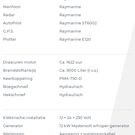
Marifoon
Raymarine
Radar
Raymarine
AutoPilot
Raymarine ST6002
G.P.S.
Raymarine
Plotter
Raymarine E120
Draaiuren motor
Ca. 1622 uur
Brandstoftank(s)
Ca. 3000 Liter (r.v.s.)
Keerkoppeling
PRM-750-D
Boegschroef
Hydraulisch
Hekschroef
Hydraulisch
Elektrische installatie
12 + 24 + 230 Volt
Generator
12 kW Mastervolt whisper generator
Walstroom
Aanwezig + walstroomkabel