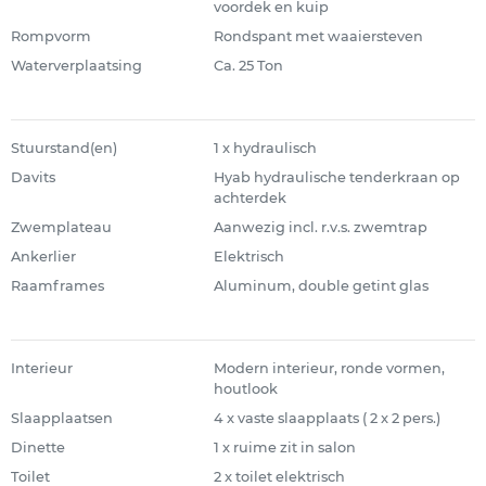
voordek en kuip
Rompvorm
Rondspant met waaiersteven
Waterverplaatsing
Ca. 25 Ton
Stuurstand(en)
1 x hydraulisch
Davits
Hyab hydraulische tenderkraan op
achterdek
Zwemplateau
Aanwezig incl. r.v.s. zwemtrap
Ankerlier
Elektrisch
Raamframes
Aluminum, double getint glas
Interieur
Modern interieur, ronde vormen,
houtlook
Slaapplaatsen
4 x vaste slaapplaats ( 2 x 2 pers.)
Dinette
1 x ruime zit in salon
Toilet
2 x toilet elektrisch