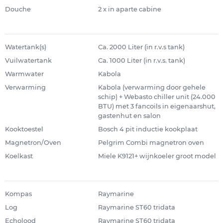
Douche
2 x in aparte cabine
Watertank(s)
Ca. 2000 Liter (in r.v.s tank)
Vuilwatertank
Ca. 1000 Liter (in r.v.s. tank)
Warmwater
Kabola
Verwarming
Kabola (verwarming door gehele
schip) + Webasto chiller unit (24.000
BTU) met 3 fancoils in eigenaarshut,
gastenhut en salon
Kooktoestel
Bosch 4 pit inductie kookplaat
Magnetron/Oven
Pelgrim Combi magnetron oven
Koelkast
Miele K9121+ wijnkoeler groot model
Kompas
Raymarine
Log
Raymarine ST60 tridata
Echolood
Raymarine ST60 tridata