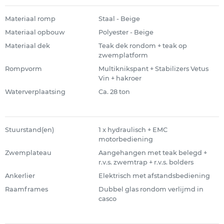
Materiaal romp
Staal - Beige
Materiaal opbouw
Polyester - Beige
Materiaal dek
Teak dek rondom + teak op
zwemplatform
Rompvorm
Multiknikspant + Stabilizers Vetus
Vin + hakroer
Waterverplaatsing
Ca. 28 ton
Stuurstand(en)
1 x hydraulisch + EMC
motorbediening
Zwemplateau
Aangehangen met teak belegd +
r.v.s. zwemtrap + r.v.s. bolders
Ankerlier
Elektrisch met afstandsbediening
Raamframes
Dubbel glas rondom verlijmd in
casco