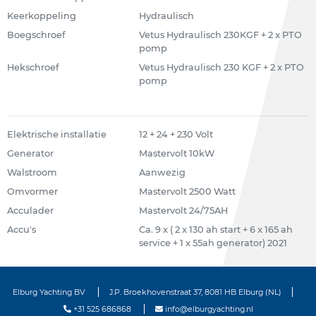
Keerkoppeling
Hydraulisch
Boegschroef
Vetus Hydraulisch 230KGF + 2 x PTO
pomp
Hekschroef
Vetus Hydraulisch 230 KGF + 2 x PTO
pomp
Elektrische installatie
12 + 24 + 230 Volt
Generator
Mastervolt 10kW
Walstroom
Aanwezig
Omvormer
Mastervolt 2500 Watt
Acculader
Mastervolt 24/75AH
Accu's
Ca. 9 x ( 2 x 130 ah start + 6 x 165 ah
service + 1 x 55ah generator) 2021
Elburg Yachting BV
J.P. Broekhovenstraat 37, 8081 HB Elburg (NL)
+31 525 686868
info@elburgyachting.nl