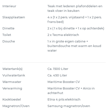
Interieur
Teak met lederen plafonddelen en
teak vloer in keuken
Slaapplaatsen
4 x (1 x 2 pers. vrijstaand + 1 x 2 pers.
frans bed)
Dinette
2 x ( 1 x bij dinette + 1 x op achterdek)
Toilet
2 x Tecma elektrisch
Douche
1 x in grote eigen cabine +
buitendouche met warm en koud
water
Watertank(s)
Ca. 1500 Liter
Vuilwatertank
Ca. 450 Liter
Warmwater
Maritime Booster CV
Verwarming
Maritime Booster CV + Airco in
achterhut
Kooktoestel
Etna 4 pits elektrisch
Magnetron/Oven
Samsung magnetron/oven