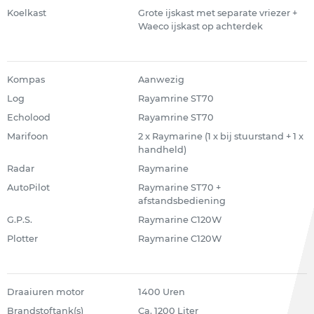
Koelkast
Grote ijskast met separate vriezer +
Waeco ijskast op achterdek
Kompas
Aanwezig
Log
Rayamrine ST70
Echolood
Rayamrine ST70
Marifoon
2 x Raymarine (1 x bij stuurstand + 1 x
handheld)
Radar
Raymarine
AutoPilot
Raymarine ST70 +
afstandsbediening
G.P.S.
Raymarine C120W
Plotter
Raymarine C120W
Draaiuren motor
1400 Uren
Brandstoftank(s)
Ca. 1200 Liter