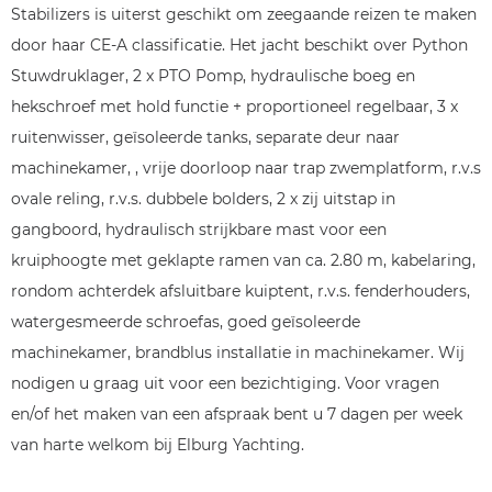
Stabilizers is uiterst geschikt om zeegaande reizen te maken
door haar CE-A classificatie. Het jacht beschikt over Python
Stuwdruklager, 2 x PTO Pomp, hydraulische boeg en
hekschroef met hold functie + proportioneel regelbaar, 3 x
ruitenwisser, geïsoleerde tanks, separate deur naar
machinekamer, , vrije doorloop naar trap zwemplatform, r.v.s
ovale reling, r.v.s. dubbele bolders, 2 x zij uitstap in
gangboord, hydraulisch strijkbare mast voor een
kruiphoogte met geklapte ramen van ca. 2.80 m, kabelaring,
rondom achterdek afsluitbare kuiptent, r.v.s. fenderhouders,
watergesmeerde schroefas, goed geïsoleerde
machinekamer, brandblus installatie in machinekamer. Wij
nodigen u graag uit voor een bezichtiging. Voor vragen
en/of het maken van een afspraak bent u 7 dagen per week
van harte welkom bij Elburg Yachting.