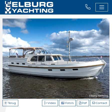
Terug
Video
Foto's
Pdf
Contact