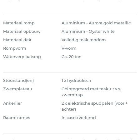
Materiaal romp
Aluminium - Aurora gold metallic
Materiaal opbouw
Aluminium - Oyster white
Materiaal dek
Volledig teak rondom
Rompvorm
V-vorm
Waterverplaatsing
Ca. 20 ton
Stuurstand(en)
1 x hydraulisch
Zwemplateau
Geïntegreerd met teak + r.v.s.
zwemtrap
Ankerlier
2 x elektrische spudpalen (voor +
achter)
Raamframes
In casco verlijmd