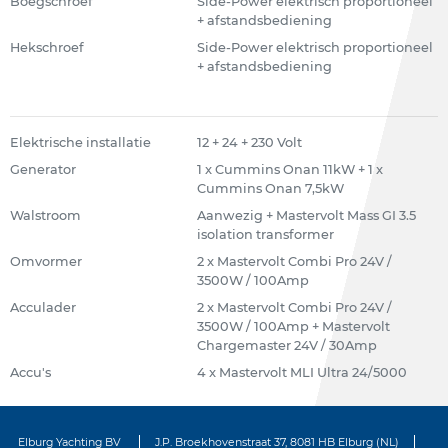
Boegschroef
Side-Power elektrisch proportioneel
+ afstandsbediening
Hekschroef
Side-Power elektrisch proportioneel
+ afstandsbediening
Elektrische installatie
12 + 24 + 230 Volt
Generator
1 x Cummins Onan 11kW + 1 x
Cummins Onan 7,5kW
Walstroom
Aanwezig + Mastervolt Mass GI 3.5
isolation transformer
Omvormer
2 x Mastervolt Combi Pro 24V /
3500W / 100Amp
Acculader
2 x Mastervolt Combi Pro 24V /
3500W / 100Amp + Mastervolt
Chargemaster 24V / 30Amp
Accu's
4 x Mastervolt MLI Ultra 24/5000
Elburg Yachting BV
J.P. Broekhovenstraat 37, 8081 HB Elburg (NL)