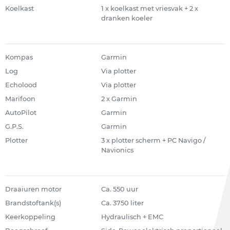
Koelkast
1 x koelkast met vriesvak + 2 x
dranken koeler
Kompas
Garmin
Log
Via plotter
Echolood
Via plotter
Marifoon
2 x Garmin
AutoPilot
Garmin
G.P.S.
Garmin
Plotter
3 x plotter scherm + PC Navigo /
Navionics
Draaiuren motor
Ca. 550 uur
Brandstoftank(s)
Ca. 3750 liter
Keerkoppeling
Hydraulisch + EMC