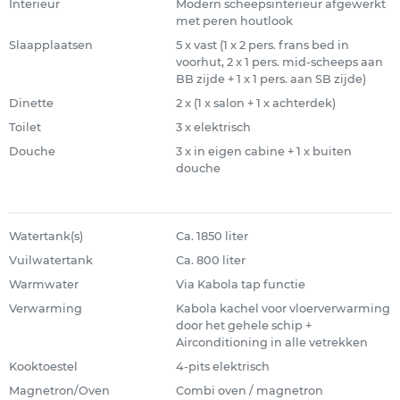
Interieur
Modern scheepsinterieur afgewerkt
met peren houtlook
Slaapplaatsen
5 x vast (1 x 2 pers. frans bed in
voorhut, 2 x 1 pers. mid-scheeps aan
BB zijde + 1 x 1 pers. aan SB zijde)
Dinette
2 x (1 x salon + 1 x achterdek)
Toilet
3 x elektrisch
Douche
3 x in eigen cabine + 1 x buiten
douche
Watertank(s)
Ca. 1850 liter
Vuilwatertank
Ca. 800 liter
Warmwater
Via Kabola tap functie
Verwarming
Kabola kachel voor vloerverwarming
door het gehele schip +
Airconditioning in alle vetrekken
Kooktoestel
4-pits elektrisch
Magnetron/Oven
Combi oven / magnetron