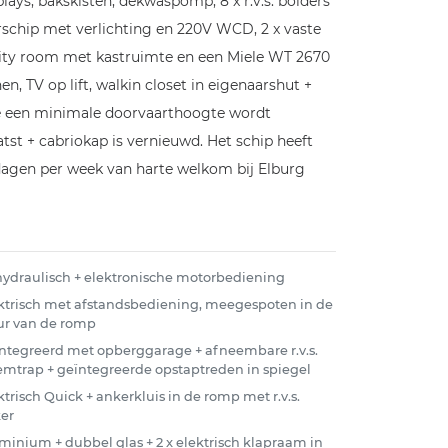
s, bakskisten, dekwaspomp, 8 x r.v.s. bolders
rschip met verlichting en 220V WCD, 2 x vaste
ility room met kastruimte en een Miele WT 2670
, TV op lift, walkin closet in eigenaarshut +
ee een minimale doorvaarthoogte wordt
tst + cabriokap is vernieuwd. Het schip heeft
 dagen per week van harte welkom bij Elburg
 hydraulisch + elektronische motorbediening
ktrisch met afstandsbediening, meegespoten in de
ur van de romp
ntegreerd met opberggarage + afneembare r.v.s.
mtrap + geïntegreerde opstaptreden in spiegel
ktrisch Quick + ankerkluis in de romp met r.v.s.
er
minium + dubbel glas + 2 x elektrisch klapraam in