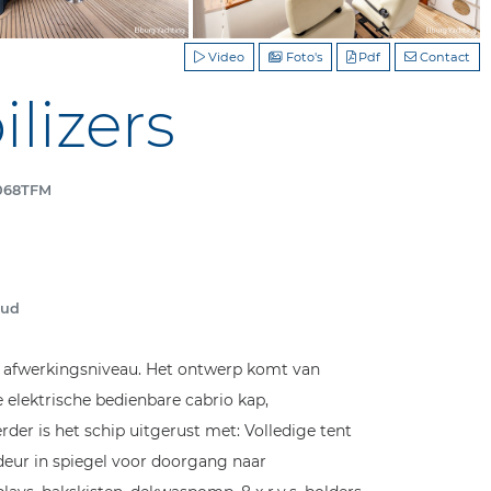
Video
Foto's
Pdf
Contact
lizers
6068TFM
oud
g afwerkingsniveau. Het ontwerp komt van
 elektrische bedienbare cabrio kap,
der is het schip uitgerust met: Volledige tent
e deur in spiegel voor doorgang naar