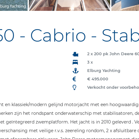
 - Cabrio - Stabi
2 x 200 pk John Deere 
3 x
Elburg Yachting
€ 495.000
Verkocht onder voorbeh
gant en klassiek/modern gelijnd motorjacht met een hoogwaardi
erken zijn het rondspant onderwaterschip met stabilisatoren, de
t geïntegreerd zwemplatform. Het jacht is in 2010 geleverd . Ver
verschansing met veilige r.v.s. zeereling rondom, 2 x afsluitbar