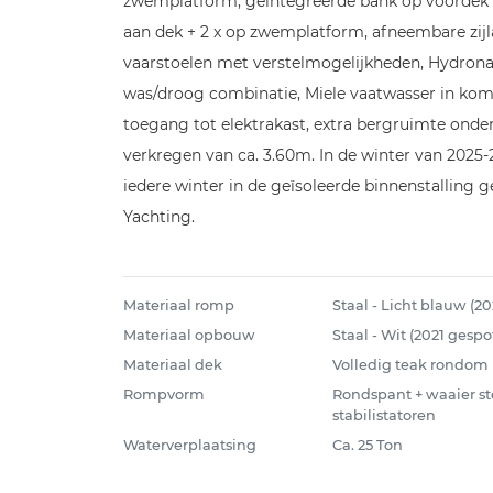
zwemplatform, geïntegreerde bank op voordek 
aan dek + 2 x op zwemplatform, afneembare zijl
vaarstoelen met verstelmogelijkheden, Hydronau
was/droog combinatie, Miele vaatwasser in kombu
toegang tot elektrakast, extra bergruimte ond
verkregen van ca. 3.60m. In de winter van 2025-
iedere winter in de geïsoleerde binnenstalling
Yachting.
Materiaal romp
Staal - Licht blauw (2
Materiaal opbouw
Staal - Wit (2021 gespo
Materiaal dek
Volledig teak rondom
Rompvorm
Rondspant + waaier st
stabilistatoren
Waterverplaatsing
Ca. 25 Ton