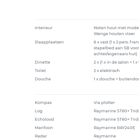
Interieur
Noten hout met mode
Wenge houten vloer
Slaapplaatsen
6 x vast (1 x 2 pers. fra
stapelbed aan SB voorzi
achter/eigenaars hut)
Dinette
2 x (1 x in de salon + 1
Toilet
2 x elektrisch
Douche
1 x douche + buitend
Kompas
Via plotter
Log
Raymarine ST60+ Trid
Echolood
Raymarine ST60+ Trid
Marifoon
Raymarine RAY240E
Radar
Raymarine