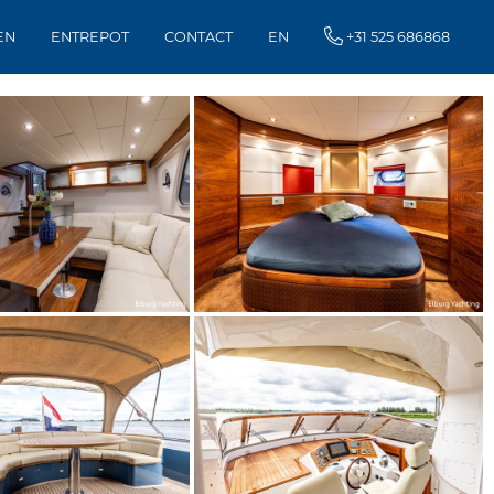
EN
ENTREPOT
CONTACT
EN
+31 525 686868