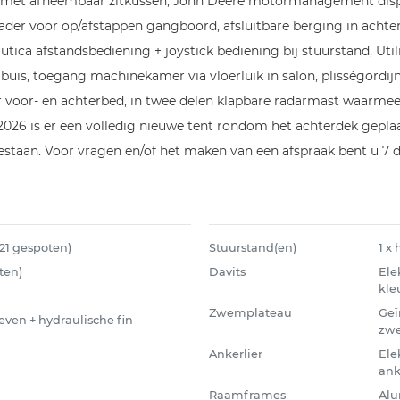
met afneembaar zitkussen, John Deere motormanagement display
ader voor op/afstappen gangboord, afsluitbare berging in achte
tica afstandsbediening + joystick bediening bij stuurstand, Ut
is, toegang machinekamer via vloerluik in salon, plisségordijnen
er voor- en achterbed, in twee delen klapbare radarmast waarm
2026 is er een volledig nieuwe tent rondom het achterdek geplaa
 gestaan. Voor vragen en/of het maken van een afspraak bent u 7
021 gespoten)
Stuurstand(en)
1 x
ten)
Davits
Ele
kle
Zwemplateau
Geï
even + hydraulische fin
zwe
Ankerlier
Ele
ank
Raamframes
Alu