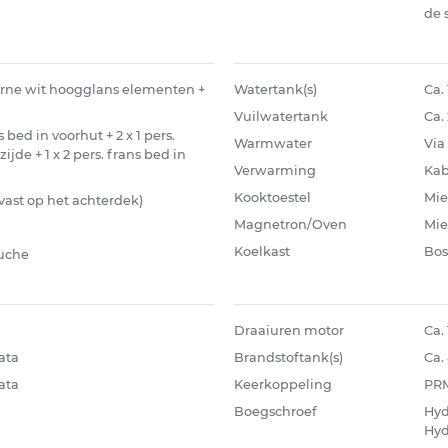
de 
rne wit hoogglans elementen +
Watertank(s)
Ca. 
Vuilwatertank
Ca.
ns bed in voorhut + 2 x 1 pers.
Warmwater
Via
jde + 1 x 2 pers. frans bed in
Verwarming
Kab
Kooktoestel
Mie
 x vast op het achterdek)
Magnetron/Oven
Mie
Koelkast
Bos
ouche
Draaiuren motor
Ca.
ata
Brandstoftank(s)
Ca.
ata
Keerkoppeling
PRM
Boegschroef
Hyd
Hyd