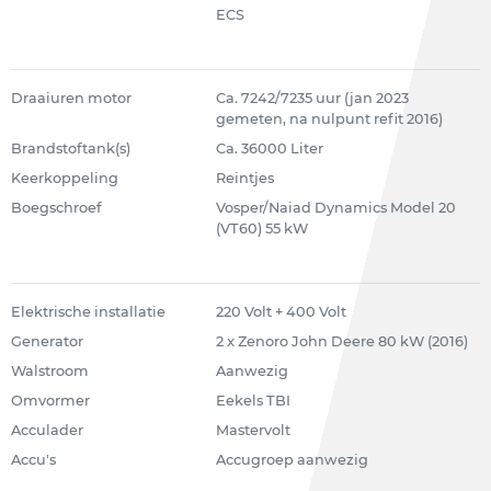
ECS
Draaiuren motor
Ca. 7242/7235 uur (jan 2023
gemeten, na nulpunt refit 2016)
Brandstoftank(s)
Ca. 36000 Liter
Keerkoppeling
Reintjes
Boegschroef
Vosper/Naiad Dynamics Model 20
(VT60) 55 kW
Elektrische installatie
220 Volt + 400 Volt
Generator
2 x Zenoro John Deere 80 kW (2016)
Walstroom
Aanwezig
Omvormer
Eekels TBI
Acculader
Mastervolt
Accu's
Accugroep aanwezig