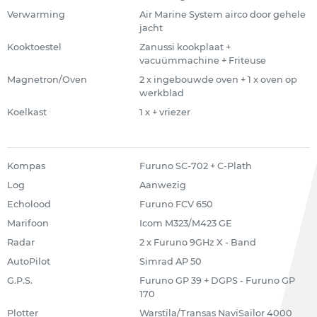
Verwarming
Air Marine System airco door gehele
jacht
Kooktoestel
Zanussi kookplaat +
vacuümmachine + Friteuse
Magnetron/Oven
2 x ingebouwde oven + 1 x oven op
werkblad
Koelkast
1 x + vriezer
Kompas
Furuno SC-702 + C-Plath
Log
Aanwezig
Echolood
Furuno FCV 650
Marifoon
Icom M323/M423 GE
Radar
2 x Furuno 9GHz X - Band
AutoPilot
Simrad AP 50
G.P.S.
Furuno GP 39 + DGPS - Furuno GP
170
Plotter
Warstila/Transas NaviSailor 4000