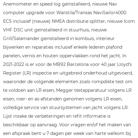
Anemometer en speed log geïnstalleerd, nieuwe Nav
computer upgrade voor Warstila/Transas NaviSailor4000
ECS inclusief (nieuwe) NMEA distributie splitter, nieuwe Icom
VHF DSC unit geïnstalleerd in stuurhuis, nieuwe
Grill/Salamander geïnstalleerd in kombuis, interieur
bijwerken en reparaties inclusief enkele lederen plafond
panelen, vernis en houten oppervlakken rond het jacht. In
2021-2022 is er voor de MB92 Barcelona voor 40 jaar Lloyd's
Register (LR) inspectie en uitgebreid onderhoud uitgevoerd,
waaronder de volgende elementen zoals rompdikte test om
te voldoen aan LR eisen, Megger testapparatuur volgens LR
eisen, roer- en as-afstanden genomen volgens LR eisen,
volledige service van stuursystemen van jacht volgens LR.
Lijst inzake de verbeteringen en refit informatie is
beschikbaar op aanvraag. Voor vragen en/of het maken van
een afspraak bent u 7 dagen per week van harte welkom bij