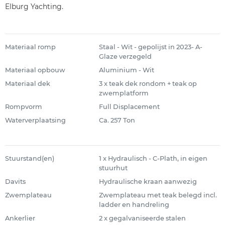
Elburg Yachting.
Materiaal romp
Staal - Wit - gepolijst in 2023- A-
Glaze verzegeld
Materiaal opbouw
Aluminium - Wit
Materiaal dek
3 x teak dek rondom + teak op
zwemplatform
Rompvorm
Full Displacement
Waterverplaatsing
Ca. 257 Ton
Stuurstand(en)
1 x Hydraulisch - C-Plath, in eigen
stuurhut
Davits
Hydraulische kraan aanwezig
Zwemplateau
Zwemplateau met teak belegd incl.
ladder en handreling
Ankerlier
2 x gegalvaniseerde stalen