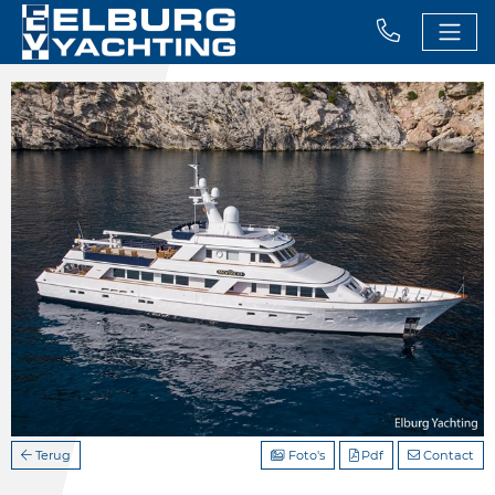
Terug
Foto's
Pdf
Contact