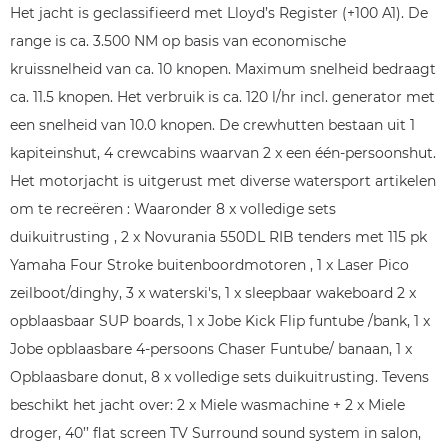
Het jacht is geclassifieerd met Lloyd’s Register (+100 A1). De
range is ca. 3.500 NM op basis van economische
kruissnelheid van ca. 10 knopen. Maximum snelheid bedraagt
ca. 11.5 knopen. Het verbruik is ca. 120 l/hr incl. generator met
een snelheid van 10.0 knopen. De crewhutten bestaan uit 1
kapiteinshut, 4 crewcabins waarvan 2 x een één-persoonshut.
Het motorjacht is uitgerust met diverse watersport artikelen
om te recreëren : Waaronder 8 x volledige sets
duikuitrusting , 2 x Novurania 550DL RIB tenders met 115 pk
Yamaha Four Stroke buitenboordmotoren , 1 x Laser Pico
zeilboot/dinghy, 3 x waterski's, 1 x sleepbaar wakeboard 2 x
opblaasbaar SUP boards, 1 x Jobe Kick Flip funtube /bank, 1 x
Jobe opblaasbare 4-persoons Chaser Funtube/ banaan, 1 x
Opblaasbare donut, 8 x volledige sets duikuitrusting. Tevens
beschikt het jacht over: 2 x Miele wasmachine + 2 x Miele
droger, 40’’ flat screen TV Surround sound system in salon,