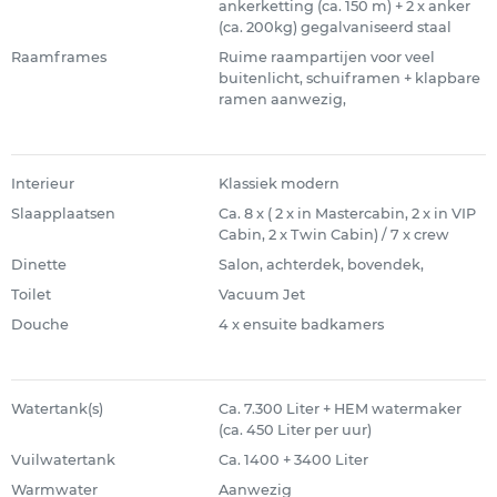
ankerketting (ca. 150 m) + 2 x anker
(ca. 200kg) gegalvaniseerd staal
Raamframes
Ruime raampartijen voor veel
buitenlicht, schuiframen + klapbare
ramen aanwezig,
Interieur
Klassiek modern
Slaapplaatsen
Ca. 8 x ( 2 x in Mastercabin, 2 x in VIP
Cabin, 2 x Twin Cabin) / 7 x crew
Dinette
Salon, achterdek, bovendek,
Toilet
Vacuum Jet
Douche
4 x ensuite badkamers
Watertank(s)
Ca. 7.300 Liter + HEM watermaker
(ca. 450 Liter per uur)
Vuilwatertank
Ca. 1400 + 3400 Liter
Warmwater
Aanwezig