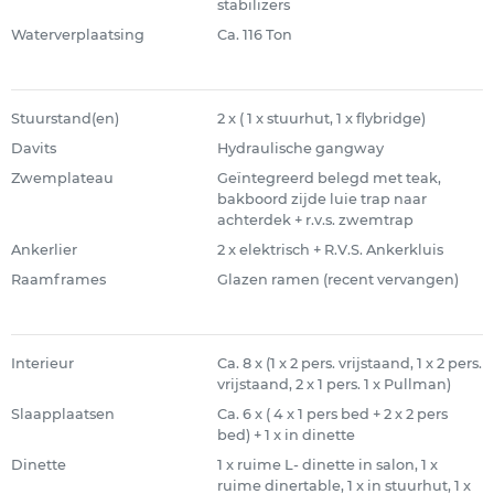
stabilizers
Waterverplaatsing
Ca. 116 Ton
Stuurstand(en)
2 x ( 1 x stuurhut, 1 x flybridge)
Davits
Hydraulische gangway
Zwemplateau
Geïntegreerd belegd met teak,
bakboord zijde luie trap naar
achterdek + r.v.s. zwemtrap
Ankerlier
2 x elektrisch + R.V.S. Ankerkluis
Raamframes
Glazen ramen (recent vervangen)
Interieur
Ca. 8 x (1 x 2 pers. vrijstaand, 1 x 2 pers.
vrijstaand, 2 x 1 pers. 1 x Pullman)
Slaapplaatsen
Ca. 6 x ( 4 x 1 pers bed + 2 x 2 pers
bed) + 1 x in dinette
Dinette
1 x ruime L- dinette in salon, 1 x
ruime dinertable, 1 x in stuurhut, 1 x