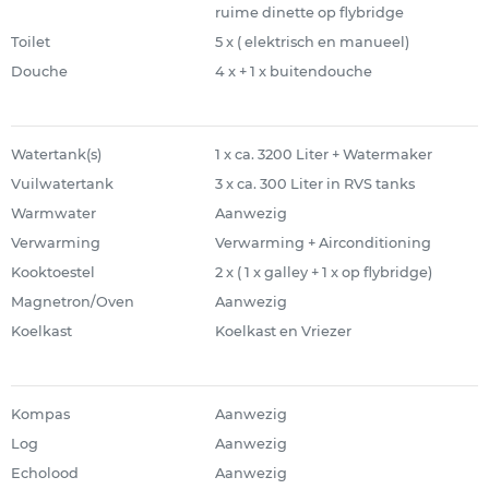
ruime dinette op flybridge
Toilet
5 x ( elektrisch en manueel)
Douche
4 x + 1 x buitendouche
Watertank(s)
1 x ca. 3200 Liter + Watermaker
Vuilwatertank
3 x ca. 300 Liter in RVS tanks
Warmwater
Aanwezig
Verwarming
Verwarming + Airconditioning
Kooktoestel
2 x ( 1 x galley + 1 x op flybridge)
Magnetron/Oven
Aanwezig
Koelkast
Koelkast en Vriezer
Kompas
Aanwezig
Log
Aanwezig
Echolood
Aanwezig