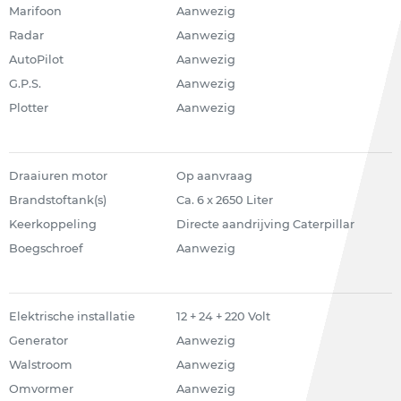
Marifoon
Aanwezig
Radar
Aanwezig
AutoPilot
Aanwezig
G.P.S.
Aanwezig
Plotter
Aanwezig
Draaiuren motor
Op aanvraag
Brandstoftank(s)
Ca. 6 x 2650 Liter
Keerkoppeling
Directe aandrijving Caterpillar
Boegschroef
Aanwezig
Elektrische installatie
12 + 24 + 220 Volt
Generator
Aanwezig
Walstroom
Aanwezig
Omvormer
Aanwezig